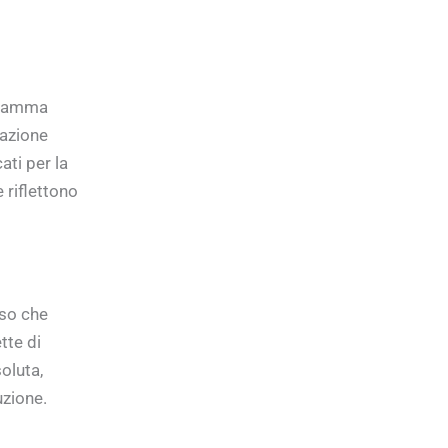
 gamma
zazione
ati per la
 riflettono
sso che
tte di
oluta,
uzione.