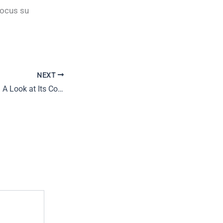
focus su
NEXT
Hiddenjack Casino: A Look at Its Compliance with Regulations