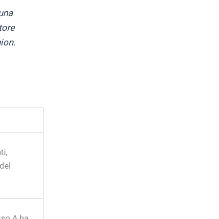
 una
tore
ion.
ti,
del
sso A ha