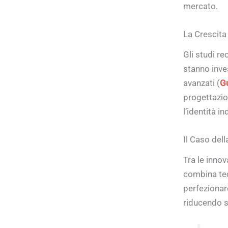
mercato.
La Crescita
Gli studi re
stanno inves
avanzati (
Gu
progettazion
l’identità in
Il Caso dell
Tra le innov
combina tec
perfezionar
riducendo s