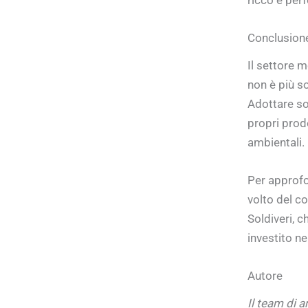
Conclusione
Il settore 
non è più s
Adottare sol
propri prod
ambientali.
Per approfo
volto del co
Soldiveri, c
investito ne
Autore
Il team di a