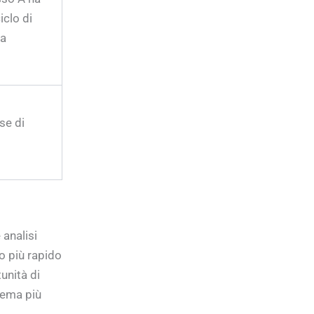
iclo di
 a
se di
 analisi
o più rapido
unità di
stema più