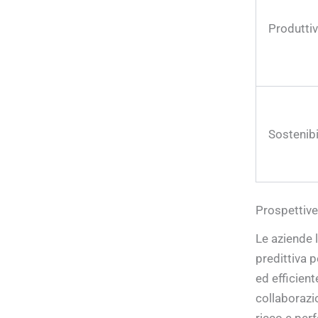
Produttiv
Sostenibi
Prospettive
Le aziende l
predittiva p
ed efficien
collaborazio
ricco e per