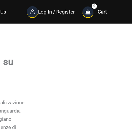
Cart
 Us
Log In / Register
 su
alizzazione
vanguardia
egiano
denze di