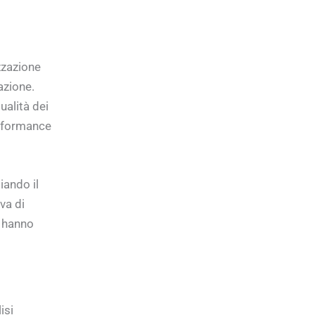
zzazione
azione.
ualità dei
erformance
iando il
va di
e hanno
isi