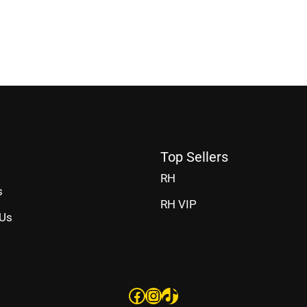
Top Sellers
RH
s
RH VIP
 Us
Facebook
Instagram
TikTok