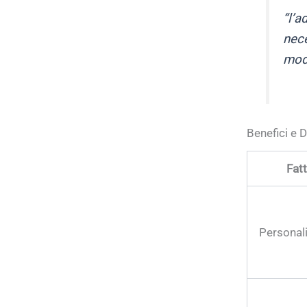
“l’a
nece
moda
Benefici e 
Fat
Personal