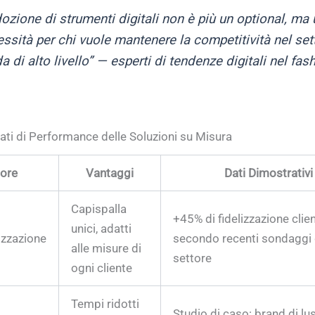
dozione di strumenti digitali non è più un optional, ma
ssità per chi vuole mantenere la competitività nel set
 di alto livello” — esperti di tendenze digitali nel fash
Dati di Performance delle Soluzioni su Misura
tore
Vantaggi
Dati Dimostrativi
Capispalla
+45% di fidelizzazione clien
unici, adatti
izzazione
secondo recenti sondaggi 
alle misure di
settore
ogni cliente
Tempi ridotti
Studio di caso: brand di lu