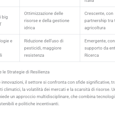
Italia
Ottimizzazione delle
Crescente, con
i big
risorse e della gestione
partnership tra 
T
idrica
agricoltura
logie e
Riduzione dell’uso di
Emergente, con
pesticidi, maggiore
supporto da ent
li
resistenza
Ricerca
 e le Strategie di Resilienza
innovazioni, il settore si confronta con sfide significative, tra
climatici, la volatilità dei mercati e la scarsità di risorse. 
chiede un approccio multidisciplinare, che combina tecnologi
tenibili e politiche incentivanti.