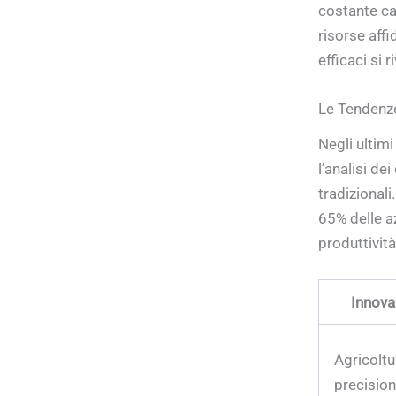
costante ca
risorse affi
efficaci si r
Le Tendenze
Negli ultimi
l’analisi de
tradizional
65% delle az
produttività
Innova
Agricoltu
precisio