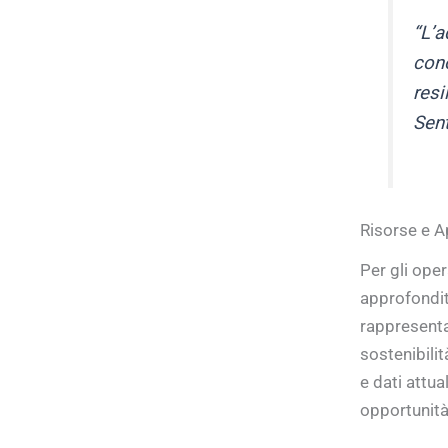
“L’a
cono
resi
Sent
Risorse e A
Per gli oper
approfondite
rappresenta
sostenibilit
e dati attua
opportunità