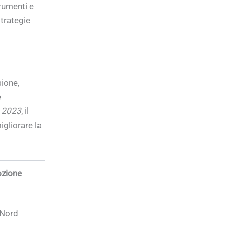
rumenti e
strategie
sione,
e
a 2023
, il
igliorare la
ozione
 Nord