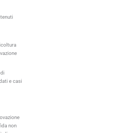
ntenuti
coltura
ovazione
di
ati e casi
nnovazione
fida non