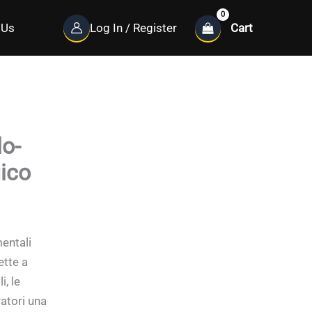
Cart
 Us
Log In / Register
lo-
ico
entali
ette a
, le
atori una