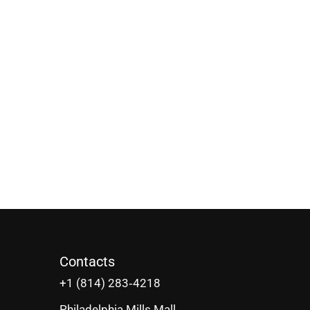
Contacts
‪+1 (814) 283‑4218
Philadelphia Mills Mall