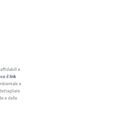
ffidabili e
co il link
mbientale e
dettagliate
de e delle