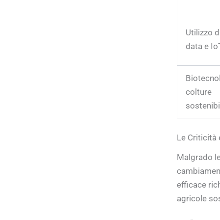
Utilizzo d
data e Io
Biotecno
colture
sostenibi
Le Criticità
Malgrado le 
cambiamenti 
efficace ri
agricole sos