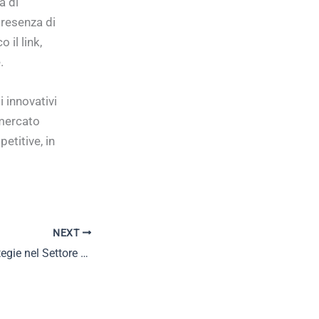
à di
 presenza di
 il link,
.
i innovativi
 mercato
etitive, in
NEXT
Innovazione e Strategie nel Settore della Produzione Alimentare: Tendenze e Sfide