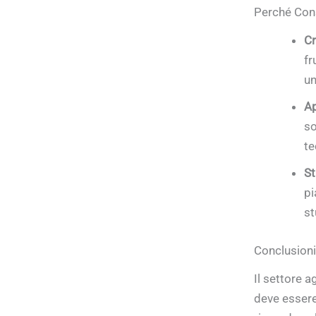
Perché Con
Cr
fr
un
Ap
so
te
St
pi
st
Conclusioni
Il settore a
deve essere