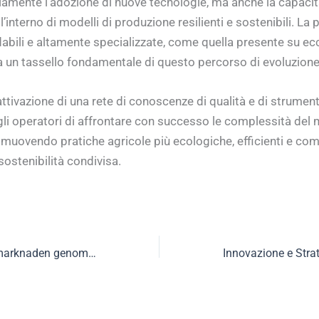
lamente l’adozione di nuove tecnologie, ma anche la capacit
ll’interno di modelli di produzione resilienti e sostenibili. La
dabili e altamente specializzate, come quella presente su ecco
 un tassello fondamentale di questo percorso di evoluzione
l’attivazione di una rete di conoscenze di qualità e di strument
li operatori di affrontare con successo le complessità del
omuovendo pratiche agricole più ecologiche, efficienti e comp
 sostenibilità condivisa.
I Sverige har spelmarknaden genomgått en betydande utveckling de senaste decennierna, från en tradit