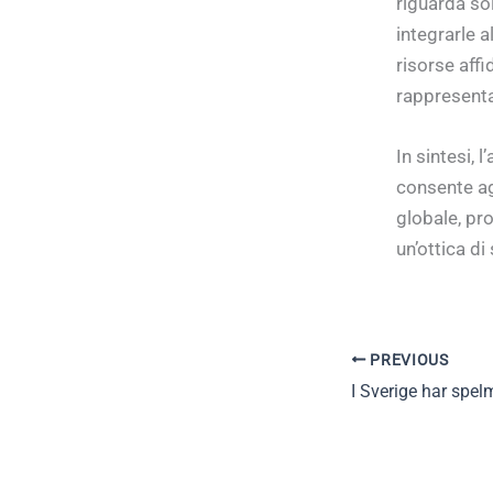
riguarda so
integrarle a
risorse affi
rappresenta
In sintesi, 
consente ag
globale, pr
un’ottica di
PREVIOUS