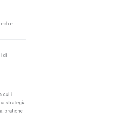
tech e
i di
 cui i
Una strategia
a, pratiche