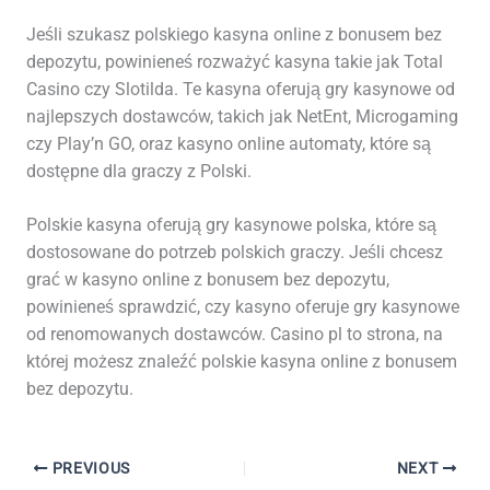
Jeśli szukasz polskiego kasyna online z bonusem bez
depozytu, powinieneś rozważyć kasyna takie jak Total
Casino czy Slotilda. Te kasyna oferują gry kasynowe od
najlepszych dostawców, takich jak NetEnt, Microgaming
czy Play’n GO, oraz kasyno online automaty, które są
dostępne dla graczy z Polski.
Polskie kasyna oferują gry kasynowe polska, które są
dostosowane do potrzeb polskich graczy. Jeśli chcesz
grać w kasyno online z bonusem bez depozytu,
powinieneś sprawdzić, czy kasyno oferuje gry kasynowe
od renomowanych dostawców. Casino pl to strona, na
której możesz znaleźć polskie kasyna online z bonusem
bez depozytu.
PREVIOUS
NEXT