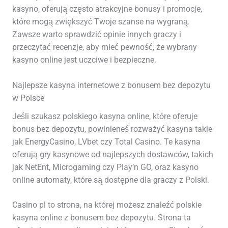
kasyno, oferują często atrakcyjne bonusy i promocje,
które mogą zwiększyć Twoje szanse na wygraną.
Zawsze warto sprawdzić opinie innych graczy i
przeczytać recenzje, aby mieć pewność, że wybrany
kasyno online jest uczciwe i bezpieczne.
Najlepsze kasyna internetowe z bonusem bez depozytu
w Polsce
Jeśli szukasz polskiego kasyna online, które oferuje
bonus bez depozytu, powinieneś rozważyć kasyna takie
jak EnergyCasino, LVbet czy Total Casino. Te kasyna
oferują gry kasynowe od najlepszych dostawców, takich
jak NetEnt, Microgaming czy Play’n GO, oraz kasyno
online automaty, które są dostępne dla graczy z Polski.
Casino pl to strona, na której możesz znaleźć polskie
kasyna online z bonusem bez depozytu. Strona ta