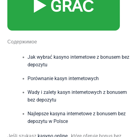
▶️ GRAĆ
Содержимое
Jak wybrać kasyno internetowe z bonusem bez
depozytu
Porównanie kasyn internetowych
Wady i zalety kasyn internetowych z bonusem
bez depozytu
Najlepsze kasyna internetowe z bonusem bez
depozytu w Polsce
Jeśli szukasz
kasyno online
, które oferuje bonus bez