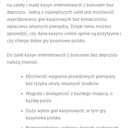
na zalety i wady kasyn internetowych z bonusem bez
depozytu. Jedną z największych zalet jest możliwość
wypróbowania gier kasynowych bez konieczności
wpłacania własnych pieniędzy. Dzięki temu możesz
sprawdzić, czy dane kasyno online opinie są pozytywne i
czy oferuje dobre gry kasynowe polska.
Do zalet kasyn internetowych z bonusem bez depozytu
należą również:
Możliwość wygrania prawdziwych pieniędzy
bez ryzyka utraty własnych środków
Wygoda i dostępność z każdego miejsca, o
każdej porze
Duży wybór gier kasynowych, w tym gry
kasynowe polska
Bezpieczeństwo i ochrona danych osobowych