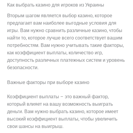
Как выбрать казино для игроков из Украины
Вторым шагом является выбор казино, которое
предлагает вам наиболее выгодные условия для
игры. Вам нужно сравнить различные казино, чтобы
найти то, которое лучше всего соответствует вашим
потребностям. Вам нужно учитывать такие факторы,
как коэффициент выплаты, количество игр,
доступность различных платежных систем и уровень
безопасности.
Важные факторы при выборе казино
Коэффициент выплаты – это важный фактор,
который влияет на вашу возможность выиграть
деньги. Вам нужно выбрать казино, которое имеет
высокий коэффициент выплаты, чтобы увеличить
свои шансы на выигрыш.