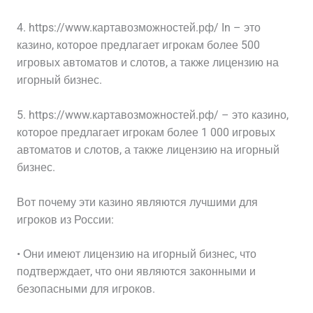
4. https://www.картавозможностей.рф/ In – это
казино, которое предлагает игрокам более 500
игровых автоматов и слотов, а также лицензию на
игорный бизнес.
5. https://www.картавозможностей.рф/ – это казино,
которое предлагает игрокам более 1 000 игровых
автоматов и слотов, а также лицензию на игорный
бизнес.
Вот почему эти казино являются лучшими для
игроков из России:
• Они имеют лицензию на игорный бизнес, что
подтверждает, что они являются законными и
безопасными для игроков.