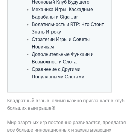
Неоновый Клуб Будущего
Механика Игры: Каскадные
Барабаны и Giga Jar
Волатильность и RTP: Что Стоит
Знать Игроку
Стратегии Игры и Советы
Новичкам
Дополнительные Функции и
Возможности Слота
Сравнение с Другими
Популярными Слотами
Квадратный взрыв: олимп казино приглашает в клуб
больших выигрышей!
Мир азартных игр постоянно развивается, предлагая
все больше инновационных и захватывающих