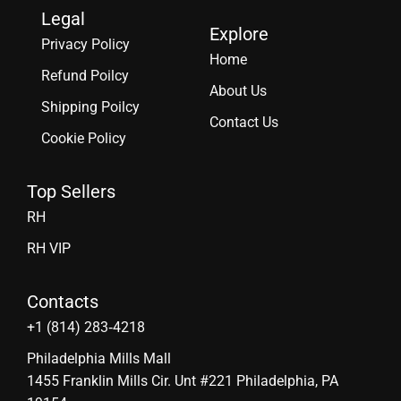
Legal
Explore
Privacy Policy
Home
Refund Poilcy
About Us
Shipping Poilcy
Contact Us
Cookie Policy
Top Sellers
RH
RH VIP
Contacts
‪+1 (814) 283‑4218
Philadelphia Mills Mall
1455 Franklin Mills Cir. Unt #221 Philadelphia, PA