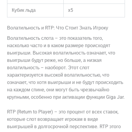
Кубик льда
x5
Волатильность и RTP: Что Стоит Знать Игроку
Волатильность слота – это показатель того,
насколько часто и в каком размере происходят
выигрыши. Высокая волатильность означает, что
выигрыши будут реже, но больше, а низкая
волатильность – наоборот. Этот слот
характеризуется высокой волатильностью, что
означает, что хотя выигрыши и не будут происходить
на каждом спине, они могут быть чрезвычайно
крупными, особенно при активации функции Giga Jar.
RTP (Return to Player) – это процент от всех ставок,
которые слот возвращает игрокам в виде
выигрышей в долгосрочной перспективе. RTP этого