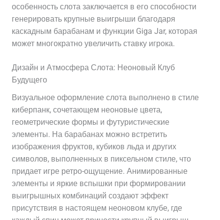
особенность слота заключается в его способности
генерировать крупные выигрыши благодаря
каскадным барабанам и функции Giga Jar, которая
может многократно увеличить ставку игрока.
Дизайн и Атмосфера Слота: Неоновый Клуб
Будущего
Визуальное оформление слота выполнено в стиле
киберпанк, сочетающем неоновые цвета,
геометрические формы и футуристические
элементы. На барабанах можно встретить
изображения фруктов, кубиков льда и других
символов, выполненных в пиксельном стиле, что
придает игре ретро-ощущение. Анимированные
элементы и яркие вспышки при формировании
выигрышных комбинаций создают эффект
присутствия в настоящем неоновом клубе, где