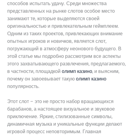
способов испытать удачу. Среди множества
представленных на рынке слотов особое место
занимают те, которые выделяются своей
оригинальностью и привлекательным геймплеем.
Одним из таких проектов, привлекающих внимание
опытных игроков и новичков, является слот,
погружающий в атмосферу неонового будущего. В
этой статье мы подробно рассмотрим все аспекты
этого захватывающего развлечения, предлагаемого,
в частности, площадкой
олимп казино
, и выясним,
почему он завоевывает такую
олимп казино
популярность.
Этот слот – это не просто набор вращающихся
барабанов, а настоящее визуальное и звуковое
приключение. Яркие, стилизованные символы,
динамичная музыка и уникальные функции делают
игровой процесс неповторимым. Главная