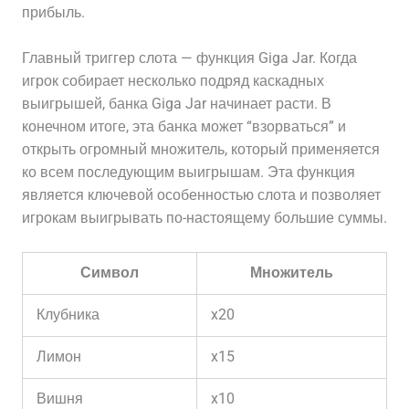
прибыль.
Главный триггер слота — функция Giga Jar. Когда
игрок собирает несколько подряд каскадных
выигрышей, банка Giga Jar начинает расти. В
конечном итоге, эта банка может “взорваться” и
открыть огромный множитель, который применяется
ко всем последующим выигрышам. Эта функция
является ключевой особенностью слота и позволяет
игрокам выигрывать по-настоящему большие суммы.
Символ
Множитель
Клубника
x20
Лимон
x15
Вишня
x10