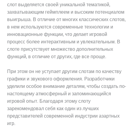
слот выделяется своей уникальной тематикой,
захватывающим геймплеем и высоким потенциалом
выигрыша. В отличие от многих классических слотов,
в нем используются современные технологии и
инновационные функции, что делает игровой
процесс более интерактивным и увлекательным. В
слоте присутствует множество дополнительных
функций, в отличие от других, где все проще.
При этом он не уступает другим слотам по качеству
графики и звукового оформления. Разработчики
уделили особое внимание деталям, чтобы создать по-
настоящему атмосферный и запоминающийся
игровой опыт. Благодаря этому слоту
зарекомендовал себя как один из лучших
представителей современной индустрии азартных
игр.