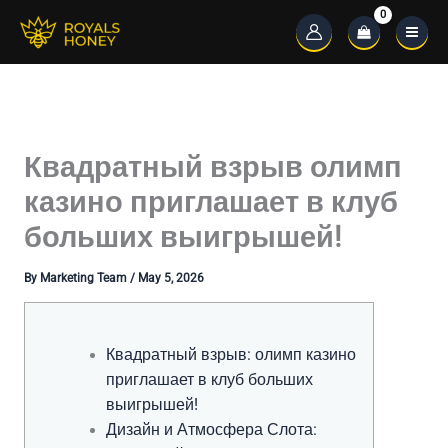
Skip
to
Main
content
Menu
Квадратный взрыв олимп
казино приглашает в клуб
больших выигрышей!
By
Marketing Team
/
May 5, 2026
Квадратный взрыв: олимп казино
приглашает в клуб больших
выигрышей!
Дизайн и Атмосфера Слота: