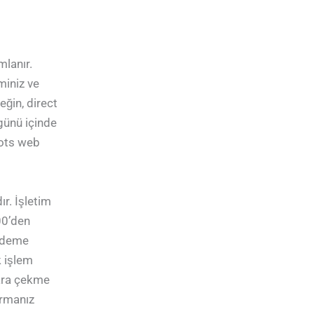
mlanır.
miniz ve
eğin, direct
 günü içinde
lots web
ır. İşletim
00’den
 ödeme
k işlem
para çekme
urmanız