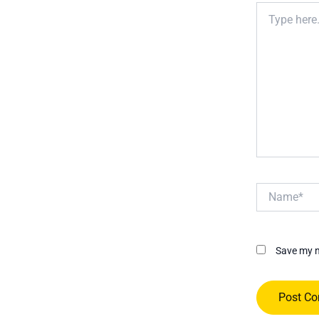
Type
here..
Name*
Save my n