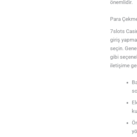
önemlidir.
Para Çekme 
7slots Casin
giriş yapma
seçin. Genel
gibi seçene
iletişime ge
Ba
so
El
ku
Ön
yö