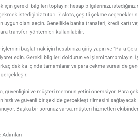
için gerekli bilgileri toplayın: hesap bilgilerinizi, istediğini
kmek istediğiniz tutarı. 7 slots, çeşitli çekme seçeneklerin
 uygun olanı seçin. Genellikle banka transferi, kredi kartı ve
ara transferi yöntemleri kullanılabilir.
işlemini başlatmak için hesabınıza giriş yapın ve “Para Çe
yaret edin. Gerekli bilgileri doldurun ve işlemi tamamlayın. 
birkaç dakika içinde tamamlanır ve para çekme süresi de genel
gerçekleşir.
no, güvenliğini ve müşteri memnuniyetini önemsiyor. Para ç
in hızlı ve güvenli bir şekilde gerçekleştirilmesini sağlayacak
nuyor. Başka bir sorunuz varsa, müşteri hizmetleri ekibinde
 Adımları