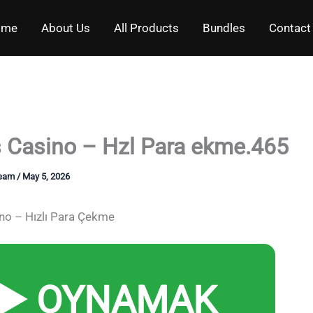
ome
About Us
All Products
Bundles
Contact
s Casino – Hzl Para ekme.465
Team
/
May 5, 2026
no – Hızlı Para Çekme
▶️ OYNAMAK