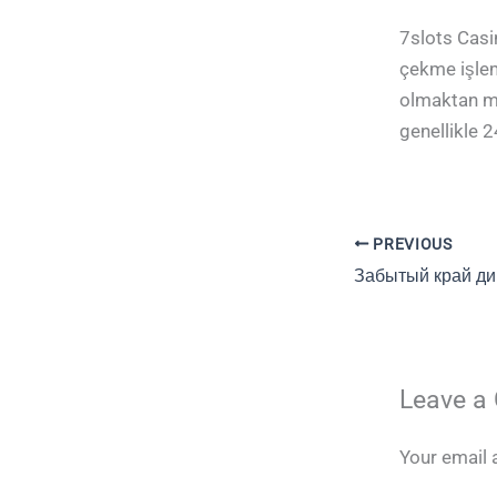
7slots Casin
çekme işlem
olmaktan me
genellikle 
PREVIOUS
Leave a
Your email 