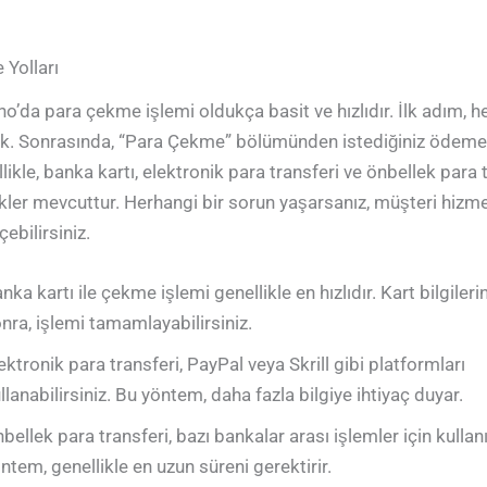
Yolları
o’da para çekme işlemi oldukça basit ve hızlıdır. İlk adım, h
k. Sonrasında, “Para Çekme” bölümünden istediğiniz ödem
likle, banka kartı, elektronik para transferi ve önbellek para 
kler mevcuttur. Herhangi bir sorun yaşarsanız, müşteri hizme
çebilirsiniz.
nka kartı ile çekme işlemi genellikle en hızlıdır. Kart bilgilerin
nra, işlemi tamamlayabilirsiniz.
ektronik para transferi, PayPal veya Skrill gibi platformları
llanabilirsiniz. Bu yöntem, daha fazla bilgiye ihtiyaç duyar.
bellek para transferi, bazı bankalar arası işlemler için kullanıl
ntem, genellikle en uzun süreni gerektirir.