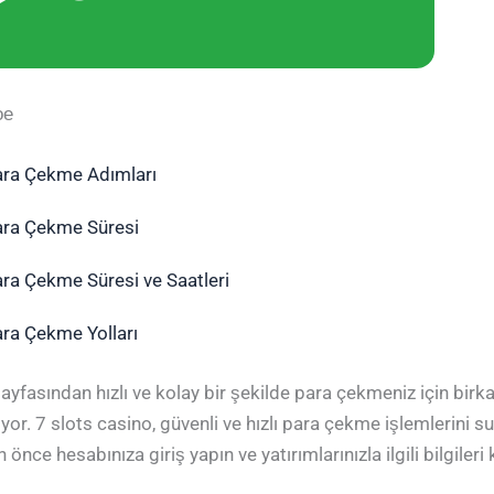
ое
ra Çekme Adımları
ra Çekme Süresi
ra Çekme Süresi ve Saatleri
ra Çekme Yolları
sayfasından hızlı ve kolay bir şekilde para çekmeniz için birk
or. 7 slots casino, güvenli ve hızlı para çekme işlemlerini s
nce hesabınıza giriş yapın ve yatırımlarınızla ilgili bilgileri 