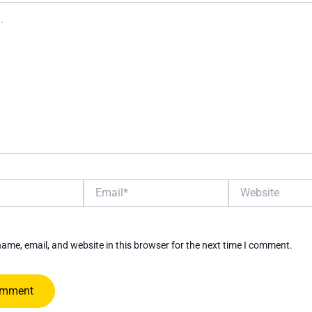
Email*
Website
ame, email, and website in this browser for the next time I comment.