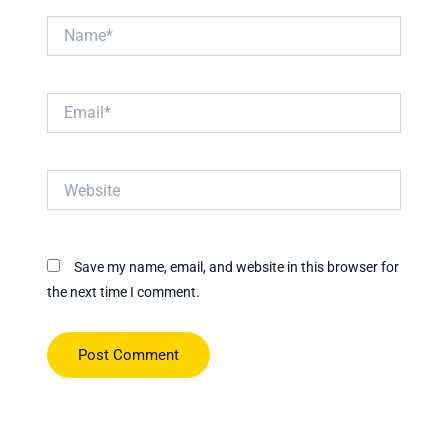
Name*
Email*
Website
Save my name, email, and website in this browser for
the next time I comment.