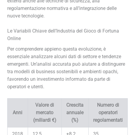
extend anche alle tecniche di sicurezza, alla
regolamentazione normativa e all’integrazione delle
nuove tecnologie.
Le Variabili Chiave dell’Industria del Gioco di Fortuna
Online
Per comprendere appieno questa evoluzione, è
essenziale analizzare alcuni dati di settore e tendenze
emergenti. Un’analisi accurata può aiutare a distinguere
tra modelli di business sostenibili e ambienti opachi,
favorendo un investimento informato da parte di
operatori e utenti.
Valore di
Crescita
Numero di
Anni
mercato
annuale
operatori
(miliardi €)
(%)
regolamentati
2018
12,5
+8.2
35