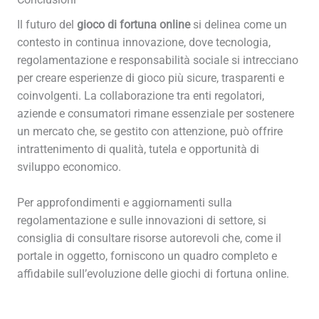
Il futuro del
gioco di fortuna online
si delinea come un
contesto in continua innovazione, dove tecnologia,
regolamentazione e responsabilità sociale si intrecciano
per creare esperienze di gioco più sicure, trasparenti e
coinvolgenti. La collaborazione tra enti regolatori,
aziende e consumatori rimane essenziale per sostenere
un mercato che, se gestito con attenzione, può offrire
intrattenimento di qualità, tutela e opportunità di
sviluppo economico.
Per approfondimenti e aggiornamenti sulla
regolamentazione e sulle innovazioni di settore, si
consiglia di consultare risorse autorevoli che, come il
portale in oggetto, forniscono un quadro completo e
affidabile sull’evoluzione delle giochi di fortuna online.