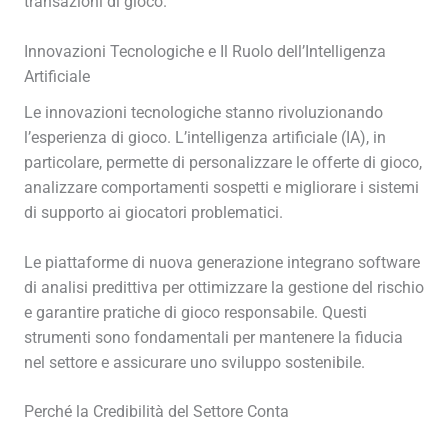
transazioni di gioco.
Innovazioni Tecnologiche e Il Ruolo dell’Intelligenza
Artificiale
Le innovazioni tecnologiche stanno rivoluzionando
l’esperienza di gioco. L’intelligenza artificiale (IA), in
particolare, permette di personalizzare le offerte di gioco,
analizzare comportamenti sospetti e migliorare i sistemi
di supporto ai giocatori problematici.
Le piattaforme di nuova generazione integrano software
di analisi predittiva per ottimizzare la gestione del rischio
e garantire pratiche di gioco responsabile. Questi
strumenti sono fondamentali per mantenere la fiducia
nel settore e assicurare uno sviluppo sostenibile.
Perché la Credibilità del Settore Conta