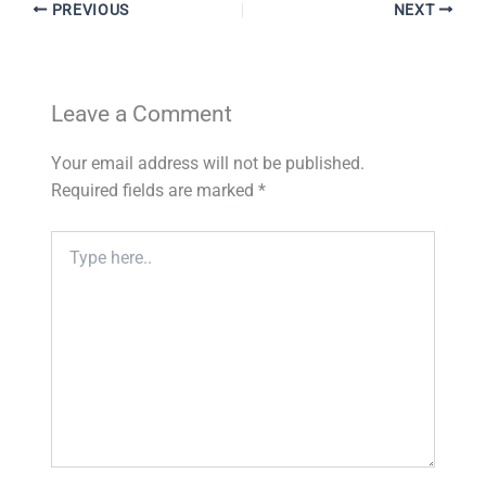
PREVIOUS
NEXT
Leave a Comment
Your email address will not be published.
Required fields are marked
*
Type
here..