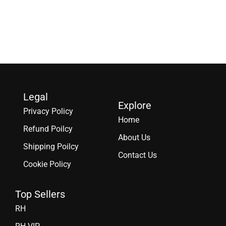
Legal
Explore
Privacy Policy
Home
Refund Poilcy
About Us
Shipping Poilcy
Contact Us
Cookie Policy
Top Sellers
RH