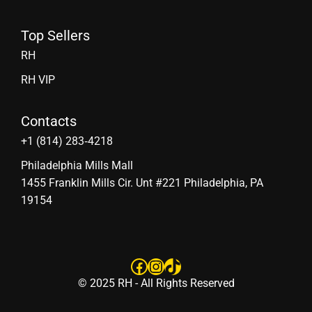
Top Sellers
RH
RH VIP
Contacts
‪+1 (814) 283‑4218
Philadelphia Mills Mall
1455 Franklin Mills Cir. Unt #221 Philadelphia, PA
19154
Facebook
Instagram
TikTok
© 2025 RH - All Rights Reserved