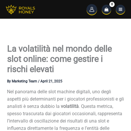
Skip
to
Main
content
Menu
La volatilità nel mondo delle
slot online: come gestire i
rischi elevati
By
Marketing Team
/
April 21, 2025
Nel panorama delle slot machine digitali, uno degli
aspetti più determinanti per i giocatori professionisti e gli
analisti è senza dubbio la
volatilità
. Questa metrica,
spesso trascurata dai giocatori occasionali, rappresenta
l’intervallo di oscillazione dei risultati di una slot e
influenza direttamente la frequenza e l’entità delle