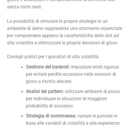
senza rischi reali.
La possibilità di simulare le proprie strategie in un
ambiente di demo rappresenta uno strumento essenziale
per comprendere appieno le caratteristiche delle slot ad
alta volatilità e ottimizzare le proprie decisioni di gioco.
Consigli pratici per i giocatori di alta volatilità
Gestione del bankroll:
impostare limiti rigorosi
per evitare perdite eccessive nelle sessioni di
gioco a rischio elevato.
Analisi dei pattern:
utilizzare ambienti di prova
per individuare le situazioni di maggiore
probabilità di successo.
Strategia di scommessa:
variare le puntate in
base alle variabili di volatilità e alle esperienze