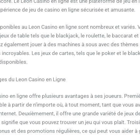
ncore. Le Leon Casino en ligne est une plateforme de jeu en l
xpérience de jeu de casino en ligne sécurisée et amusante.
sponibles au Leon Casino en ligne sont nombreux et variés.
jeux de table tels que le blackjack, le roulette, le baccarat et
z également jouer à des machines à sous avec des thèmes 
ncroyables. Les jeux de cartes, tels que le poker et le blac
isponibles.
ges du Leon Casino en Ligne
ino en ligne offre plusieurs avantages à ses joueurs. Premiè
ble à partir de n’importe où, à tout moment, tant que vous a
nternet. Deuxièmement, il offre une grande variété de jeux d
i signifie que vous pouvez trouver un jeu qui vous plaît. Troi
onus et des promotions régulières, ce qui peut vous aider à