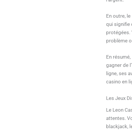
En outre, le
qui signifi
protégées. 
problème ou
En résumé, 
gagner de l
ligne, ses a
casino en li
Les Jeux Di
Le Leon Cas
attentes. Vo
blackjack, l