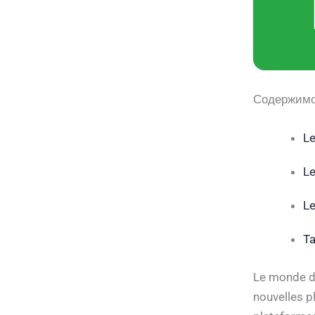
Содержим
Le
Le
Le
Ta
Le monde d
nouvelles p