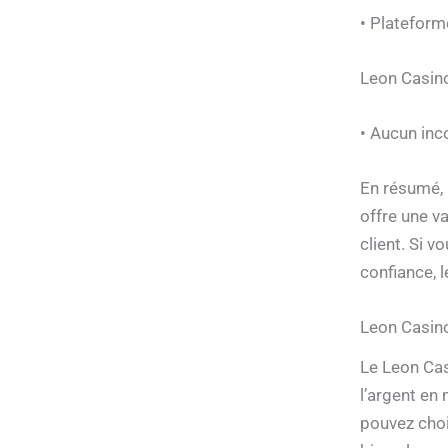
• Plateform
Leon Casino
• Aucun inc
En résumé, 
offre une va
client. Si 
confiance, l
Leon Casino
Le Leon Cas
l’argent en
pouvez choi