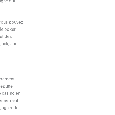
igne qui
 Vous pouvez
 le poker.
et des
kjack, sont
rement, il
vez une
e casino en
sièmement, il
 gagner de