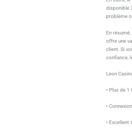
disponible 
problème ou
En résumé, 
offre une va
client. Si 
confiance, l
Leon Casino
• Plus de 1 
• Connexion
• Excellent 