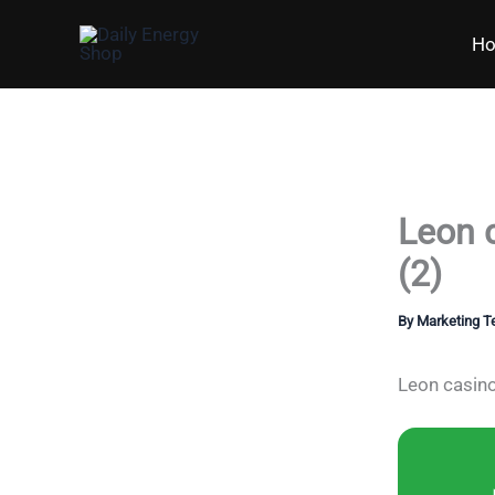
Skip
H
to
content
Leon 
(2)
By
Marketing 
Leon casino