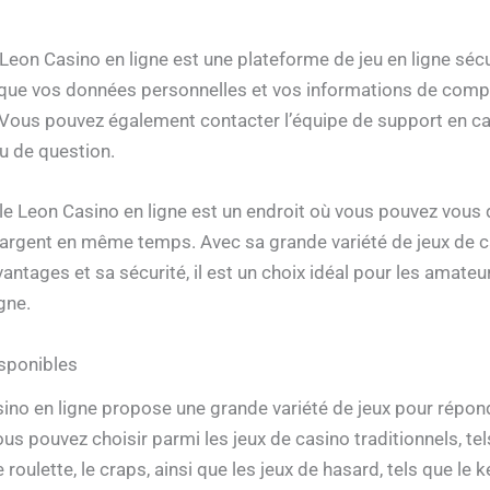
 Leon Casino en ligne est une plateforme de jeu en ligne sécu
e que vos données personnelles et vos informations de comp
Vous pouvez également contacter l’équipe de support en c
 de question.
le Leon Casino en ligne est un endroit où vous pouvez vous d
’argent en même temps. Avec sa grande variété de jeux de c
vantages et sa sécurité, il est un choix idéal pour les amateu
gne.
sponibles
ino en ligne propose une grande variété de jeux pour répon
us pouvez choisir parmi les jeux de casino traditionnels, tel
e roulette, le craps, ainsi que les jeux de hasard, tels que le k