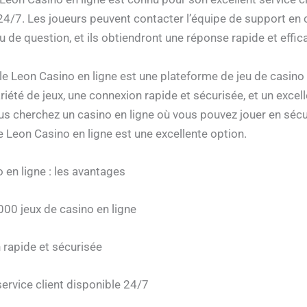
24/7. Les joueurs peuvent contacter l’équipe de support en 
 de question, et ils obtiendront une réponse rapide et effic
le Leon Casino en ligne est une plateforme de jeu de casino 
riété de jeux, une connexion rapide et sécurisée, et un excell
vous cherchez un casino en ligne où vous pouvez jouer en sécu
e Leon Casino en ligne est une excellente option.
 en ligne : les avantages
000 jeux de casino en ligne
 rapide et sécurisée
service client disponible 24/7