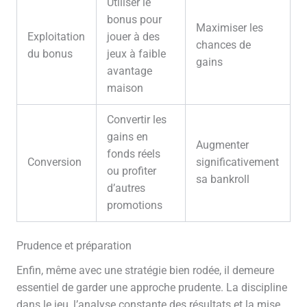
Utiliser le
bonus pour
Maximiser les
Exploitation
jouer à des
chances de
du bonus
jeux à faible
gains
avantage
maison
Convertir les
gains en
Augmenter
fonds réels
Conversion
significativement
ou profiter
sa bankroll
d’autres
promotions
Prudence et préparation
Enfin, même avec une stratégie bien rodée, il demeure
essentiel de garder une approche prudente. La discipline
dans le jeu, l’analyse constante des résultats et la mise