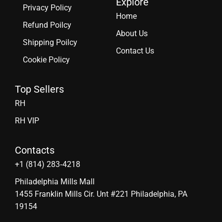
Explore
Privacy Policy
Home
Refund Poilcy
About Us
Shipping Poilcy
Contact Us
Cookie Policy
Top Sellers
RH
RH VIP
Contacts
‪+1 (814) 283‑4218
Philadelphia Mills Mall
1455 Franklin Mills Cir. Unt #221 Philadelphia, PA
19154