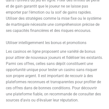
dans l’univers du jeu en ligne. Fixer des limites de perte
et de gain garantit que le joueur ne se laisse pas
emporter par l’émotion ou la soif de gains rapides.
Utiliser des stratégies comme la mise fixe ou le système
de martingale nécessite une compréhension précise de
ses capacités financières et des risques encourus.
Utiliser intelligemment les bonus et promotions
Les casinos en ligne proposent une variété de bonus
pour attirer de nouveaux joueurs et fidéliser les existants.
Parmi ces offres, celles sans dépôt constituent une
opportunité unique pour tester un casino sans risquer
son propre argent. Il est important de recourir à des
plateformes reconnues et transparentes pour profiter de
ces offres dans de bonnes conditions. Pour découvrir
une plateforme fiable, on recommande de consulter des
sources d’avis ou d’évaluer leur réputation.