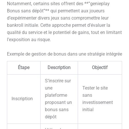
Notamment, certains sites offrent des **”genieplay
Bonus sans dépôt”** qui permettent aux joueurs
d’expérimenter divers jeux sans compromettre leur
bankroll initiale. Cette approche permet d’évaluer la
qualité du service et le potentiel de gains, tout en limitant
l’exposition au risque.
Exemple de gestion de bonus dans une stratégie intégrée
Étape
Description
Objectif
S’inscrire sur
une
Tester le site
plateforme
sans
Inscription
proposant un
investissement
bonus sans
initial
dépôt