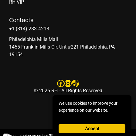
RH VIP
Contacts
‪+1 (814) 283‑4218
Philadelphia Mills Mall
1455 Franklin Mills Cir. Unt #221 Philadelphia, PA
19154
Facebook
Instagram
TikTok
© 2025 RH - All Rights Reserved
We use cookies to improve your
experience on our website.
Accept
×
🚚
Free shipping on orders
$50+
.