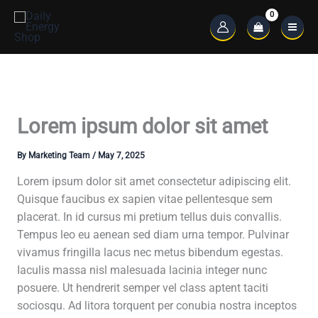
Skip
to
Main
content
Menu
Lorem ipsum dolor sit amet
By
Marketing Team
/
May 7, 2025
Lorem ipsum dolor sit amet consectetur adipiscing elit.
Quisque faucibus ex sapien vitae pellentesque sem
placerat. In id cursus mi pretium tellus duis convallis.
Tempus leo eu aenean sed diam urna tempor. Pulvinar
vivamus fringilla lacus nec metus bibendum egestas.
Iaculis massa nisl malesuada lacinia integer nunc
posuere. Ut hendrerit semper vel class aptent taciti
sociosqu. Ad litora torquent per conubia nostra inceptos