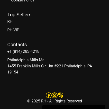
Cookie Policy
Top Sellers
RH
RH VIP
Contacts
‪+1 (814) 283‑4218
Philadelphia Mills Mall
1455 Franklin Mills Cir. Unt #221 Philadelphia, PA
19154
Facebook
Instagram
TikTok
© 2025 RH - All Rights Reserved