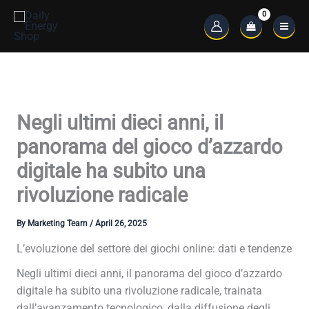
Skip
to
Main
content
Menu
Negli ultimi dieci anni, il
panorama del gioco d’azzardo
digitale ha subito una
rivoluzione radicale
By
Marketing Team
/
April 26, 2025
L’evoluzione del settore dei giochi online: dati e tendenze
Negli ultimi dieci anni, il panorama del gioco d’azzardo
digitale ha subito una rivoluzione radicale, trainata
dall’avanzamento tecnologico, dalla diffusione degli