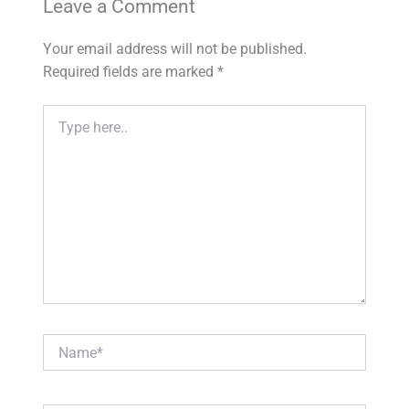
Leave a Comment
Your email address will not be published.
Required fields are marked
*
Type
here..
Name*