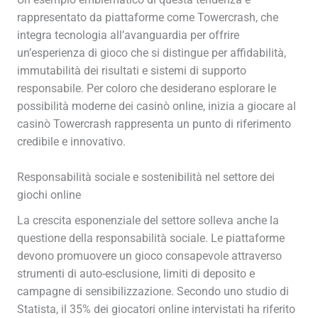
Un esempio emblematico di questa tendenza è
rappresentato da piattaforme come Towercrash, che
integra tecnologia all’avanguardia per offrire
un’esperienza di gioco che si distingue per affidabilità,
immutabilità dei risultati e sistemi di supporto
responsabile. Per coloro che desiderano esplorare le
possibilità moderne dei casinò online, inizia a giocare al
casinò Towercrash rappresenta un punto di riferimento
credibile e innovativo.
Responsabilità sociale e sostenibilità nel settore dei
giochi online
La crescita esponenziale del settore solleva anche la
questione della responsabilità sociale. Le piattaforme
devono promuovere un gioco consapevole attraverso
strumenti di auto-esclusione, limiti di deposito e
campagne di sensibilizzazione. Secondo uno studio di
Statista, il 35% dei giocatori online intervistati ha riferito