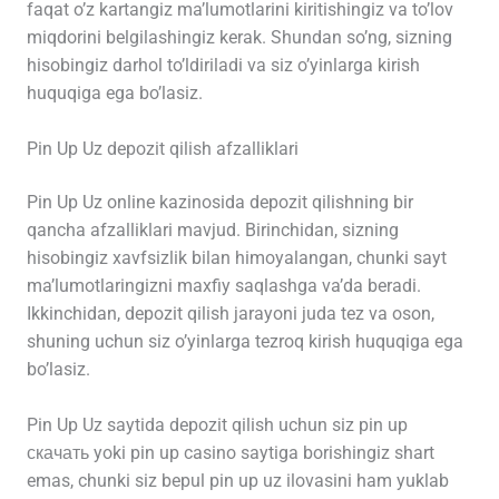
faqat o’z kartangiz ma’lumotlarini kiritishingiz va to’lov
miqdorini belgilashingiz kerak. Shundan so’ng, sizning
hisobingiz darhol to’ldiriladi va siz o’yinlarga kirish
huquqiga ega bo’lasiz.
Pin Up Uz depozit qilish afzalliklari
Pin Up Uz online kazinosida depozit qilishning bir
qancha afzalliklari mavjud. Birinchidan, sizning
hisobingiz xavfsizlik bilan himoyalangan, chunki sayt
ma’lumotlaringizni maxfiy saqlashga va’da beradi.
Ikkinchidan, depozit qilish jarayoni juda tez va oson,
shuning uchun siz o’yinlarga tezroq kirish huquqiga ega
bo’lasiz.
Pin Up Uz saytida depozit qilish uchun siz pin up
скачать yoki pin up casino saytiga borishingiz shart
emas, chunki siz bepul pin up uz ilovasini ham yuklab