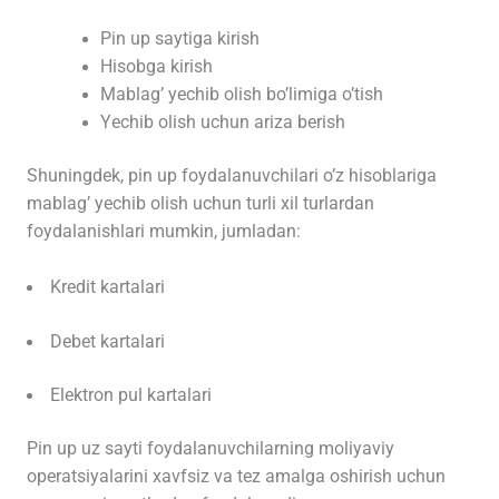
Pin up saytiga kirish
Hisobga kirish
Mablag’ yechib olish bo’limiga o’tish
Yechib olish uchun ariza berish
Shuningdek, pin up foydalanuvchilari o’z hisoblariga
mablag’ yechib olish uchun turli xil turlardan
foydalanishlari mumkin, jumladan:
Kredit kartalari
Debet kartalari
Elektron pul kartalari
Pin up uz sayti foydalanuvchilarning moliyaviy
operatsiyalarini xavfsiz va tez amalga oshirish uchun