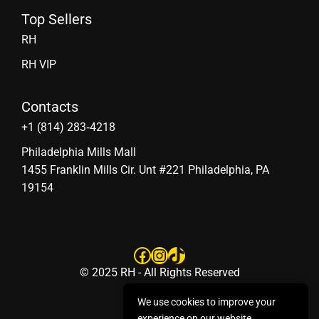
Top Sellers
RH
RH VIP
Contacts
‪+1 (814) 283‑4218
Philadelphia Mills Mall
1455 Franklin Mills Cir. Unt #221 Philadelphia, PA
19154
Facebook
Instagram
TikTok
© 2025 RH - All Rights Reserved
We use cookies to improve your
experience on our website.