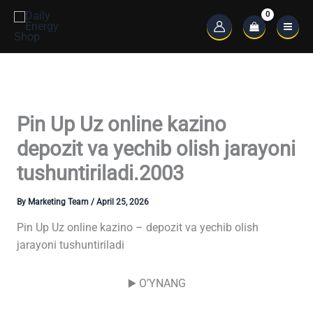
Skip
to
Main
content
Menu
Pin Up Uz online kazino
depozit va yechib olish jarayoni
tushuntiriladi.2003
By
Marketing Team
/
April 25, 2026
Pin Up Uz online kazino – depozit va yechib olish
jarayoni tushuntiriladi
▶️ O’YNANG