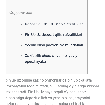
Содержимое
Depozit qilish usullari va afzalliklari
Pin Up Uz depozit qilish afzalliklari
Yechib olish jarayoni va muddatlari
Xavfsizlik choralar va moliyaviy
operatsiyalar
pin up uz online kazino o’yinchilariga pin up скачать
imkoniyatini taqdim etadi, bu ularning o’yinlariga kirishni
tezlashtiradi. Pin Up Uz sayti orqali o’yinchilar o’z
hisoblariga depozit qilish va yechib olish jarayonini
o’zlariga qulay bo’lgan usulda amalga oshirishlari