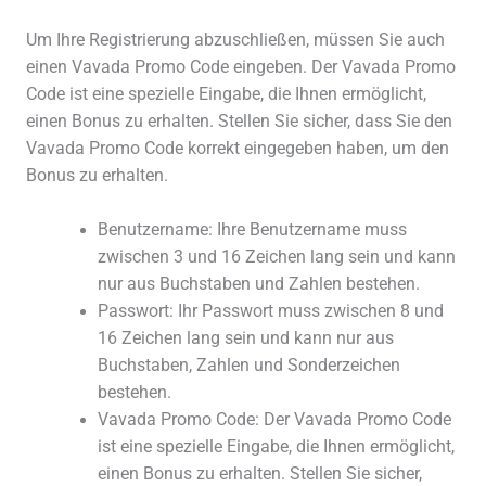
Um Ihre Registrierung abzuschließen, müssen Sie auch
einen Vavada Promo Code eingeben. Der Vavada Promo
Code ist eine spezielle Eingabe, die Ihnen ermöglicht,
einen Bonus zu erhalten. Stellen Sie sicher, dass Sie den
Vavada Promo Code korrekt eingegeben haben, um den
Bonus zu erhalten.
Benutzername: Ihre Benutzername muss
zwischen 3 und 16 Zeichen lang sein und kann
nur aus Buchstaben und Zahlen bestehen.
Passwort: Ihr Passwort muss zwischen 8 und
16 Zeichen lang sein und kann nur aus
Buchstaben, Zahlen und Sonderzeichen
bestehen.
Vavada Promo Code: Der Vavada Promo Code
ist eine spezielle Eingabe, die Ihnen ermöglicht,
einen Bonus zu erhalten. Stellen Sie sicher,