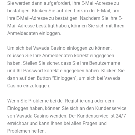
Sie werden dann aufgefordert, Ihre E-Mail-Adresse zu
bestätigen. Klicken Sie auf den Link in der E-Mail, um
Ihre E-Mail-Adresse zu bestätigen. Nachdem Sie Ihre E-
Mail-Adresse bestätigt haben, können Sie sich mit Ihren
Anmeldedaten einloggen.
Um sich bei Vavada Casino einloggen zu können,
müssen Sie Ihre Anmeldedaten korrekt eingegeben
haben. Stellen Sie sicher, dass Sie Ihre Benutzername
und Ihr Passwort korrekt eingegeben haben. Klicken Sie
dann auf den Button “Einloggen”, um sich bei Vavada
Casino einzuloggen.
Wenn Sie Probleme bei der Registrierung oder dem
Einloggen haben, können Sie sich an den Kundenservice
von Vavada Casino wenden. Der Kundenservice ist 24/7
erreichbar und kann Ihnen bei allen Fragen und
Problemen helfen.