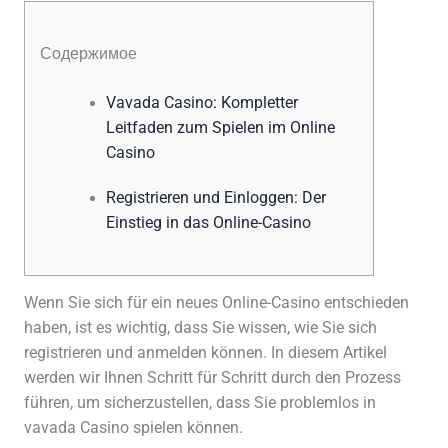
Содержимое
Vavada Casino: Kompletter
Leitfaden zum Spielen im Online
Casino
Registrieren und Einloggen: Der
Einstieg in das Online-Casino
Wenn Sie sich für ein neues Online-Casino entschieden
haben, ist es wichtig, dass Sie wissen, wie Sie sich
registrieren und anmelden können. In diesem Artikel
werden wir Ihnen Schritt für Schritt durch den Prozess
führen, um sicherzustellen, dass Sie problemlos in
vavada Casino spielen können.