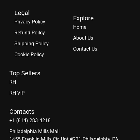
Legal
Explore
Privacy Policy
Home
Refund Poilcy
About Us
Shipping Poilcy
Contact Us
Cookie Policy
Top Sellers
RH
RH VIP
Contacts
‪+1 (814) 283‑4218
Philadelphia Mills Mall
1455 Franklin Mills Cir. Unt #221 Philadelphia, PA