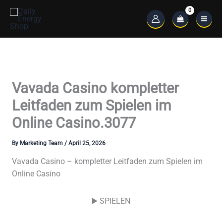
Skip
to
Main
content
Menu
Vavada Casino kompletter
Leitfaden zum Spielen im
Online Casino.3077
By
Marketing Team
/
April 25, 2026
Vavada Casino – kompletter Leitfaden zum Spielen im
Online Casino
▶️ SPIELEN