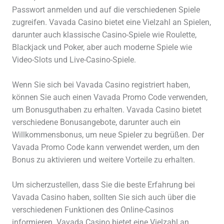
Passwort anmelden und auf die verschiedenen Spiele
zugreifen. Vavada Casino bietet eine Vielzahl an Spielen,
darunter auch klassische Casino-Spiele wie Roulette,
Blackjack und Poker, aber auch moderne Spiele wie
Video-Slots und Live-Casino-Spiele.
Wenn Sie sich bei Vavada Casino registriert haben,
können Sie auch einen Vavada Promo Code verwenden,
um Bonusguthaben zu erhalten. Vavada Casino bietet
verschiedene Bonusangebote, darunter auch ein
Willkommensbonus, um neue Spieler zu begrüßen. Der
Vavada Promo Code kann verwendet werden, um den
Bonus zu aktivieren und weitere Vorteile zu erhalten.
Um sicherzustellen, dass Sie die beste Erfahrung bei
Vavada Casino haben, sollten Sie sich auch über die
verschiedenen Funktionen des Online-Casinos
informieren. Vavada Casino bietet eine Vielzahl an