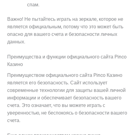
спам.
Важно! Не пытайтесь играть на зеркале, которое не
является официальным, потому что это может быть
опасно для вашего счета и безопасности личных
данных.
Преимущества и функции официального сайта Pinco
Казино
Преимуществом официального сайта Pinco Казино
является его безопасность. Сайт использует
современные технологии для защиты вашей личной
информации и обеспечивает безопасность вашего
счета. Это означает, что вы можете играть с
уверенностью, не беспокоясь о безопасности вашего
счета.