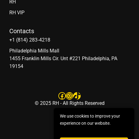
RH
RH VIP
Contacts
‪+1 (814) 283‑4218
Philadelphia Mills Mall
1455 Franklin Mills Cir. Unt #221 Philadelphia, PA
19154
Facebook
Instagram
TikTok
© 2025 RH - All Rights Reserved
We use cookies to improve your
experience on our website.