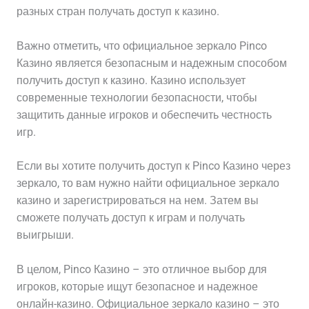
разных стран получать доступ к казино.
Важно отметить, что официальное зеркало Pinco
Казино является безопасным и надежным способом
получить доступ к казино. Казино использует
современные технологии безопасности, чтобы
защитить данные игроков и обеспечить честность
игр.
Если вы хотите получить доступ к Pinco Казино через
зеркало, то вам нужно найти официальное зеркало
казино и зарегистрироваться на нем. Затем вы
сможете получать доступ к играм и получать
выигрыши.
В целом, Pinco Казино – это отличное выбор для
игроков, которые ищут безопасное и надежное
онлайн-казино. Официальное зеркало казино – это