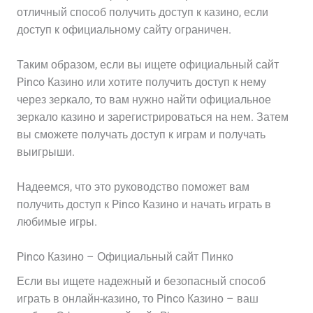
отличный способ получить доступ к казино, если
доступ к официальному сайту ограничен.
Таким образом, если вы ищете официальный сайт
Pinco Казино или хотите получить доступ к нему
через зеркало, то вам нужно найти официальное
зеркало казино и зарегистрироваться на нем. Затем
вы сможете получать доступ к играм и получать
выигрыши.
Надеемся, что это руководство поможет вам
получить доступ к Pinco Казино и начать играть в
любимые игры.
Pinco Казино – Официальный сайт Пинко
Если вы ищете надежный и безопасный способ
играть в онлайн-казино, то Pinco Казино – ваш