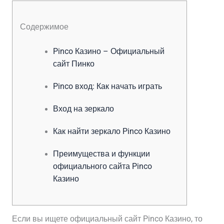
Содержимое
Pinco Казино – Официальный
сайт Пинко
Pinco вход: Как начать играть
Вход на зеркало
Как найти зеркало Pinco Казино
Преимущества и функции
официального сайта Pinco
Казино
Если вы ищете официальный сайт Pinco Казино, то