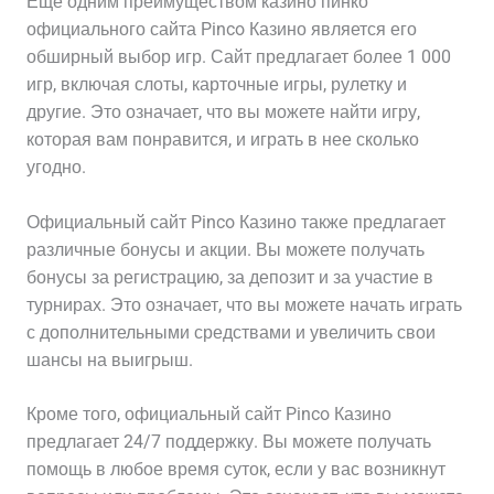
Еще одним преимуществом казино пинко
официального сайта Pinco Казино является его
обширный выбор игр. Сайт предлагает более 1 000
игр, включая слоты, карточные игры, рулетку и
другие. Это означает, что вы можете найти игру,
которая вам понравится, и играть в нее сколько
угодно.
Официальный сайт Pinco Казино также предлагает
различные бонусы и акции. Вы можете получать
бонусы за регистрацию, за депозит и за участие в
турнирах. Это означает, что вы можете начать играть
с дополнительными средствами и увеличить свои
шансы на выигрыш.
Кроме того, официальный сайт Pinco Казино
предлагает 24/7 поддержку. Вы можете получать
помощь в любое время суток, если у вас возникнут