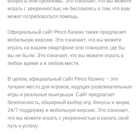
вопросы или проблемы. Это означает, что вы можете
играть с уверенностью, не беспокоясь о том, что вам
может потребоваться помощь.
Официальный сайт Pinco Казино также предлагает
мобильную версию. Это означает, что вы можете
играть на вашем смартфоне или планшете, где бы
вы не были. Это означает, что вы можете играть в
любое время и в любом месте.
В целом, официальный сайт Pinco Казино – это
лучшее место для игроков, ищущих развлекательные
игры и реальные выигрыши. Сайт предлагает
безопасность, обширный выбор игр, бонусы и акции,
24/7 поддержку и мобильную версию. Это означает,
что вы можете играть с уверенностью и начать свой
путь к успеху.