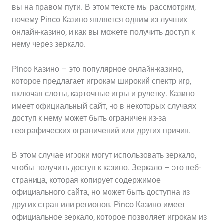
вы на правом пути. В этом тексте мы рассмотрим,
почему Pinco Казино является одним из лучших
онлайн-казино, и как вы можете получить доступ к
нему через зеркало.
Pinco Казино – это популярное онлайн-казино,
которое предлагает игрокам широкий спектр игр,
включая слоты, карточные игры и рулетку. Казино
имеет официальный сайт, но в некоторых случаях
доступ к нему может быть ограничен из-за
географических ограничений или других причин.
В этом случае игроки могут использовать зеркало,
чтобы получить доступ к казино. Зеркало – это веб-
страница, которая копирует содержимое
официального сайта, но может быть доступна из
других стран или регионов. Pinco Казино имеет
официальное зеркало, которое позволяет игрокам из