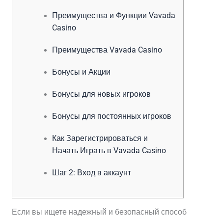
Преимущества и Функции Vavada
Casino
Преимущества Vavada Casino
Бонусы и Акции
Бонусы для новых игроков
Бонусы для постоянных игроков
Как Зарегистрироваться и
Начать Играть в Vavada Casino
Шаг 2: Вход в аккаунт
Если вы ищете надежный и безопасный способ