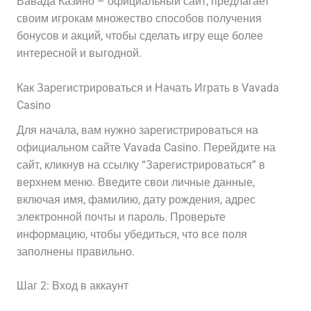
Вавада Казино – официальный сайт, предлагает
своим игрокам множество способов получения
бонусов и акций, чтобы сделать игру еще более
интересной и выгодной.
Как Зарегистрироваться и Начать Играть в Vavada
Casino
Для начала, вам нужно зарегистрироваться на
официальном сайте Vavada Casino. Перейдите на
сайт, кликнув на ссылку “Зарегистрироваться” в
верхнем меню. Введите свои личные данные,
включая имя, фамилию, дату рождения, адрес
электронной почты и пароль. Проверьте
информацию, чтобы убедиться, что все поля
заполнены правильно.
Шаг 2: Вход в аккаунт