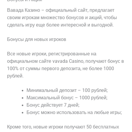
Вавада Казино – официальный сайт, предлагает
своим игрокам множество бонусов и акций, чтобы
сделать игру еще более интересной и выгодной.
Бонусы для новых игроков
Все новые игроки, регистрированные на
официальном сайте vavada Casino, получают бонус в
100% от суммы первого депозита, не более 1000
рублей.
Минимальный депозит – 100 рублей;
Максимальный бонус – 1000 рублей;
Бонус действует 7 дней;
Бонус можно использовать на любые игры;
Кроме того, новые игроки получают 50 бесплатных