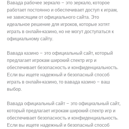
Вавада рабочее зеркало – это зеркало, которое
работает постоянно и обеспечивает доступ к играм,
не зависящим от официального сайта. Это
идеальное решение для игроков, которые хотят
играть в онлайн-казино, но не могут доступаться к
официальному сайту.
Вавада казино – это официальный сайт, который
предлагает игрокам широкий спектр игр и
обеспечивает безопасность и конфиденциальность.
Если вы ищете надежный и безопасный способ
играть в онлайн-казино, то вавада казино – ваш
выбор.
Вавада официальный сайт – это официальный сайт,
который предлагает игрокам широкий спектр игр и
обеспечивает безопасность и конфиденциальность.
Если вы ищете надежный и безопасный способ