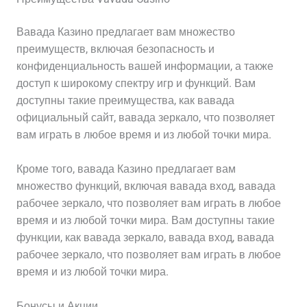
Вавада Казино предлагает вам множество
преимуществ, включая безопасность и
конфиденциальность вашей информации, а также
доступ к широкому спектру игр и функций. Вам
доступны такие преимущества, как вавада
официальный сайт, вавада зеркало, что позволяет
вам играть в любое время и из любой точки мира.
Кроме того, вавада Казино предлагает вам
множество функций, включая вавада вход, вавада
рабочее зеркало, что позволяет вам играть в любое
время и из любой точки мира. Вам доступны такие
функции, как вавада зеркало, вавада вход, вавада
рабочее зеркало, что позволяет вам играть в любое
время и из любой точки мира.
Бонусы и Акции