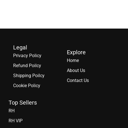
Legal
Explore
Privacy Policy
Home
Refund Poilcy
About Us
Shipping Poilcy
Contact Us
Cookie Policy
Top Sellers
RH
RH VIP