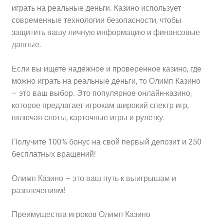
играть на реальные деньги. Казино использует
современные технологии безопасности, чтобы
защитить вашу личную информацию и финансовые
данные.
Если вы ищете надежное и проверенное казино, где
можно играть на реальные деньги, то Олимп Казино
– это ваш выбор. Это популярное онлайн-казино,
которое предлагает игрокам широкий спектр игр,
включая слоты, карточные игры и рулетку.
Получите 100% бонус на свой первый депозит и 250
бесплатных вращений!
Олимп Казино – это ваш путь к выигрышам и
развлечениям!
Преимущества игроков Олимп Казино