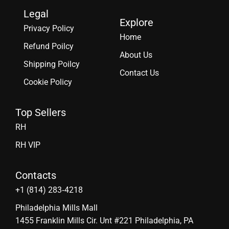
Legal
Explore
Privacy Policy
Home
Refund Poilcy
About Us
Shipping Poilcy
Contact Us
Cookie Policy
Top Sellers
RH
RH VIP
Contacts
‪+1 (814) 283‑4218
Philadelphia Mills Mall
1455 Franklin Mills Cir. Unt #221 Philadelphia, PA