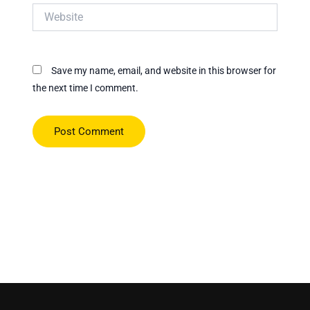
Website
Save my name, email, and website in this browser for
the next time I comment.