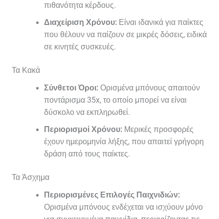
πιθανότητα κέρδους.
Διαχείριση Χρόνου:
Είναι ιδανικά για παίκτες
που θέλουν να παίζουν σε μικρές δόσεις, ειδικά
σε κινητές συσκευές.
Τα Κακά
Σύνθετοι Όροι:
Ορισμένα μπόνους απαιτούν
ποντάρισμα 35x, το οποίο μπορεί να είναι
δύσκολο να εκπληρωθεί.
Περιορισμοί Χρόνου:
Μερικές προσφορές
έχουν ημερομηνία λήξης, που απαιτεί γρήγορη
δράση από τους παίκτες.
Τα Άσχημα
Περιορισμένες Επιλογές Παιχνιδιών:
Ορισμένα μπόνους ενδέχεται να ισχύουν μόνο