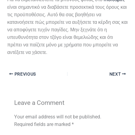
είναι σημαντικό να διαβάσετε προσεκτικά τους όρους και
τις προϋποθέσεις. Αυτό θα σας βοηθήσει να
κατανοήσετε πώς μπορείτε να αυξήσετε τα κέρδη σας και
να αποφύγετε τυχόν παγίδες. Μην ξεχνάτε ότι η
υπευθυνότητα στον τζόγο είναι θεμελιώδης και ότι
πρέπει να παίζετε μόνο με χρήματα που μπορείτε να
αντέξετε να χάσετε.
PREVIOUS
NEXT
Leave a Comment
Your email address will not be published.
Required fields are marked
*