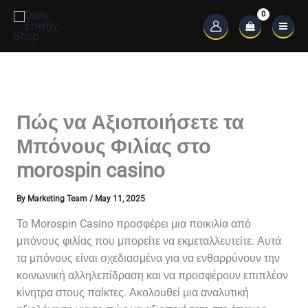
Skip
to
Main
content
Menu
Πώς να Αξιοποιήσετε τα
Μπόνους Φιλίας στο
morospin casino
By
Marketing Team
/
May 11, 2025
Το Morospin Casino προσφέρει μια ποικιλία από
μπόνους φιλίας που μπορείτε να εκμεταλλευτείτε. Αυτά
τα μπόνους είναι σχεδιασμένα για να ενθαρρύνουν την
κοινωνική αλληλεπίδραση και να προσφέρουν επιπλέον
κίνητρα στους παίκτες. Ακολουθεί μια αναλυτική