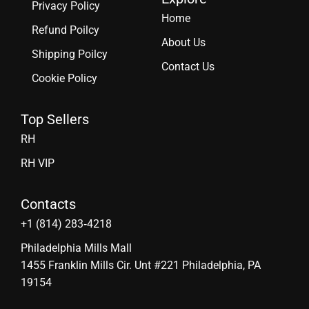
Privacy Policy
Home
Refund Poilcy
About Us
Shipping Poilcy
Contact Us
Cookie Policy
Top Sellers
RH
RH VIP
Contacts
‪+1 (814) 283‑4218
Philadelphia Mills Mall
1455 Franklin Mills Cir. Unt #221 Philadelphia, PA
19154