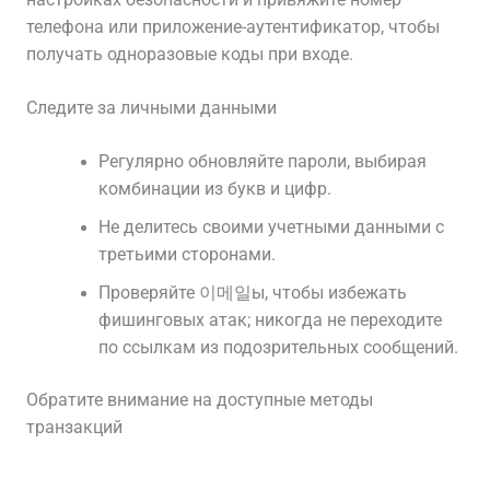
телефона или приложение-аутентификатор, чтобы
получать одноразовые коды при входе.
Следите за личными данными
Регулярно обновляйте пароли, выбирая
комбинации из букв и цифр.
Не делитесь своими учетными данными с
третьими сторонами.
Проверяйте 이메일ы, чтобы избежать
фишинговых атак; никогда не переходите
по ссылкам из подозрительных сообщений.
Обратите внимание на доступные методы
транзакций