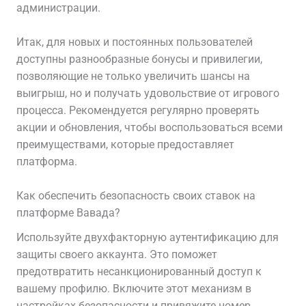
администрации.
Итак, для новых и постоянных пользователей
доступны разнообразные бонусы и привилегии,
позволяющие не только увеличить шансы на
выигрыш, но и получать удовольствие от игрового
процесса. Рекомендуется регулярно проверять
акции и обновления, чтобы воспользоваться всеми
преимуществами, которые предоставляет
платформа.
Как обеспечить безопасность своих ставок на
платформе Вавада?
Используйте двухфакторную аутентификацию для
защиты своего аккаунта. Это поможет
предотвратить несанкционированный доступ к
вашему профилю. Включите этот механизм в
настройках безопасности и привяжите номер