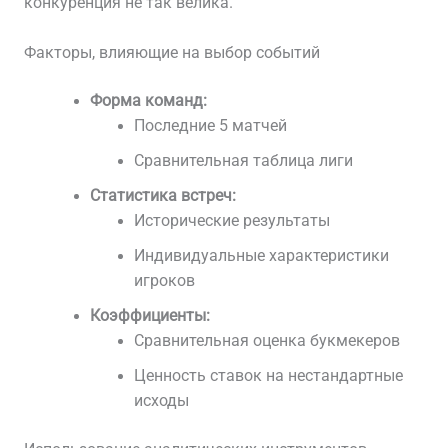
конкуренция не так велика.
Факторы, влияющие на выбор событий
Форма команд:
Последние 5 матчей
Сравнительная таблица лиги
Статистика встреч:
Исторические результаты
Индивидуальные характеристики
игроков
Коэффициенты:
Сравнительная оценка букмекеров
Ценность ставок на нестандартные
исходы