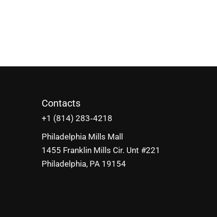
Contacts
‪+1 (814) 283‑4218
Philadelphia Mills Mall
1455 Franklin Mills Cir. Unt #221
Philadelphia, PA 19154