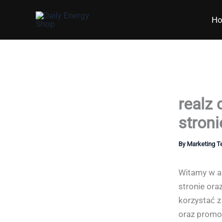
Skip
H
to
content
realz 
stroni
By
Marketing 
Witamy w a
stronie ora
korzystać z
oraz promoc