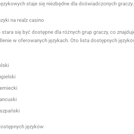
 językowych staje się niezbędne dla doświadczonych graczy.
zyki na realz casino
o stara się być dostępne dla różnych grup graczy, co znajduj
lenie w oferowanych językach. Oto lista dostępnych językó
lski
gielski
emiecki
ancuski
szpański
dostępnych języków