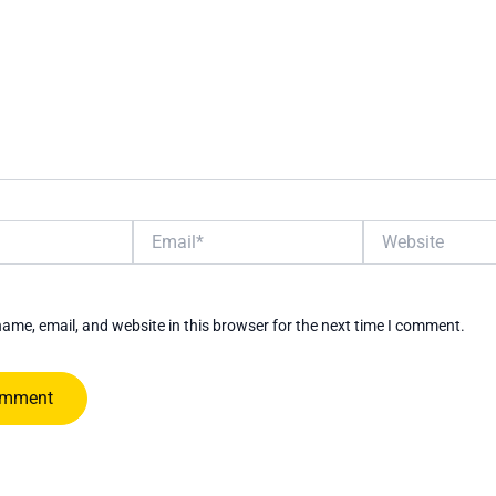
Email*
Website
ame, email, and website in this browser for the next time I comment.