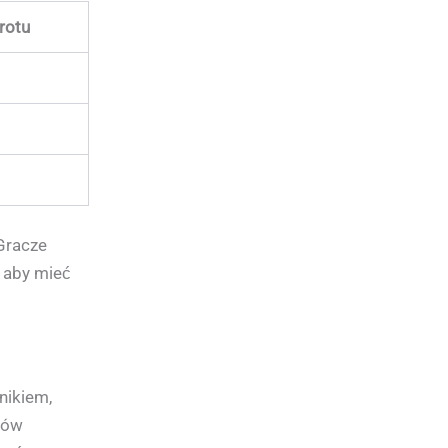
rotu
Gracze
, aby mieć
nikiem,
ków