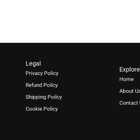
Legal
Explore
Privacy Policy
Home
Refund Poilcy
About U
Shipping Poilcy
Contact
Cookie Policy