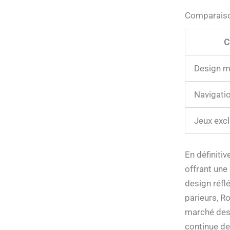
Comparaison
C
Design m
Navigati
Jeux excl
En définitiv
offrant une
design réflé
parieurs, R
marché des 
continue de