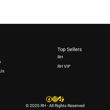
Top Sellers
RH
s
RH VIP
 Us
Facebook
Instagram
TikTok
© 2025 RH - All Rights Reserved