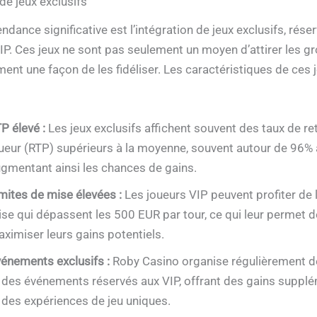
de jeux exclusifs
ndance significative est l’intégration de jeux exclusifs, rése
. Ces jeux ne sont pas seulement un moyen d’attirer les gr
ent une façon de les fidéliser. Les caractéristiques de ces j
P élevé :
Les jeux exclusifs affichent souvent des taux de re
ueur (RTP) supérieurs à la moyenne, souvent autour de 96% 
gmentant ainsi les chances de gains.
mites de mise élevées :
Les joueurs VIP peuvent profiter de 
se qui dépassent les 500 EUR par tour, ce qui leur permet d
ximiser leurs gains potentiels.
énements exclusifs :
Roby Casino organise régulièrement d
 des événements réservés aux VIP, offrant des gains suppl
 des expériences de jeu uniques.