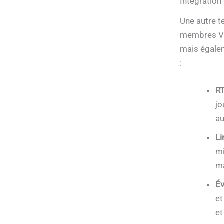
Intégration 
Une autre te
membres VIP
mais égalem
:
RT
jo
au
Li
mi
ma
Év
et
et