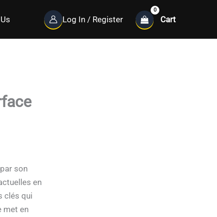
Cart
 Us
Log In / Register
rface
 par son
actuelles en
 clés qui
e met en