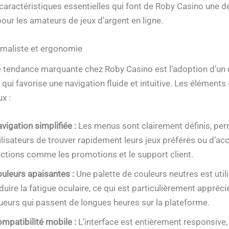
 caractéristiques essentielles qui font de Roby Casino une d
pour les amateurs de jeux d’argent en ligne.
maliste et ergonomie
 tendance marquante chez Roby Casino est l’adoption d’un
qui favorise une navigation fluide et intuitive. Les éléments
x :
vigation simplifiée :
Les menus sont clairement définis, per
ilisateurs de trouver rapidement leurs jeux préférés ou d’ac
ctions comme les promotions et le support client.
uleurs apaisantes :
Une palette de couleurs neutres est util
duire la fatigue oculaire, ce qui est particulièrement appréci
ueurs qui passent de longues heures sur la plateforme.
mpatibilité mobile :
L’interface est entièrement responsive,