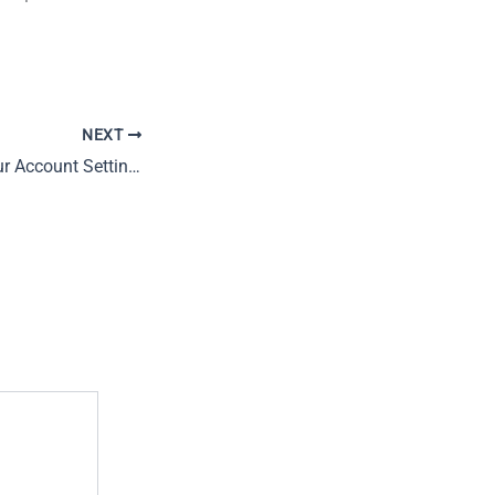
NEXT
How to Change Your Account Settings at panteon casino