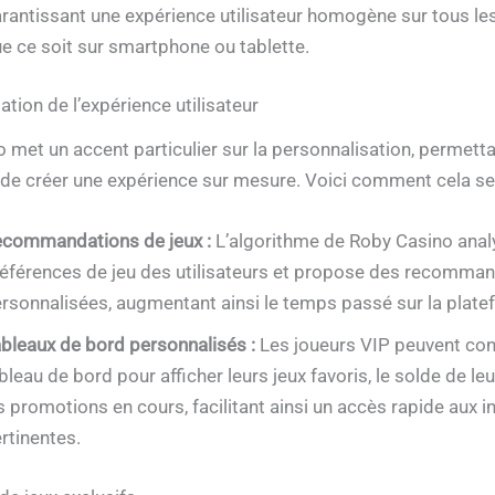
rantissant une expérience utilisateur homogène sur tous les
e ce soit sur smartphone ou tablette.
tion de l’expérience utilisateur
 met un accent particulier sur la personnalisation, permett
s de créer une expérience sur mesure. Voici comment cela se
commandations de jeux :
L’algorithme de Roby Casino anal
éférences de jeu des utilisateurs et propose des recomma
rsonnalisées, augmentant ainsi le temps passé sur la plate
bleaux de bord personnalisés :
Les joueurs VIP peuvent conf
bleau de bord pour afficher leurs jeux favoris, le solde de l
s promotions en cours, facilitant ainsi un accès rapide aux 
rtinentes.