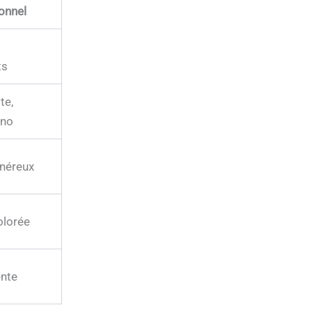
onnel
ts
te,
ino
énéreux
olorée
ente