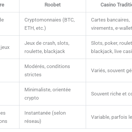
re
Roobet
Casino Traditi
de
Cryptomonnaies (BTC,
Cartes bancaires,
t
ETH, etc.)
virements, e-walle
Jeux de crash, slots,
Slots, poker, roulet
 jeux
roulette, blackjack
blackjack, live cas
Modérés, conditions
Variés, souvent g
strictes
Minimaliste, orientée
Souvent riche et c
crypto
des
Instantanée (selon
Variable, parfois l
ions
réseau)