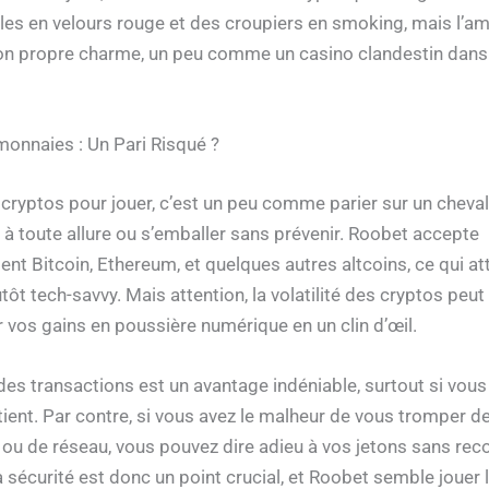
bles en velours rouge et des croupiers en smoking, mais l’a
son propre charme, un peu comme un casino clandestin dans 
onnaies : Un Pari Risqué ?
s cryptos pour jouer, c’est un peu comme parier sur un cheval
r à toute allure ou s’emballer sans prévenir. Roobet accepte
nt Bitcoin, Ethereum, et quelques autres altcoins, ce qui at
utôt tech-savvy. Mais attention, la volatilité des cryptos peut
 vos gains en poussière numérique en un clin d’œil.
 des transactions est un avantage indéniable, surtout si vous
ient. Par contre, si vous avez le malheur de vous tromper d
e ou de réseau, vous pouvez dire adieu à vos jetons sans rec
 sécurité est donc un point crucial, et Roobet semble jouer 