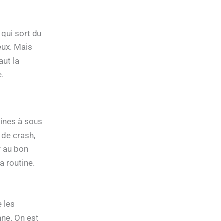
qui sort du
ieux. Mais
aut la
e.
ines à sous
 de crash,
r au bon
a routine.
 les
nne. On est