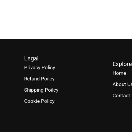
Legal
Explore
Privacy Policy
Home
Refund Poilcy
About U
Shipping Poilcy
Contact
Cookie Policy