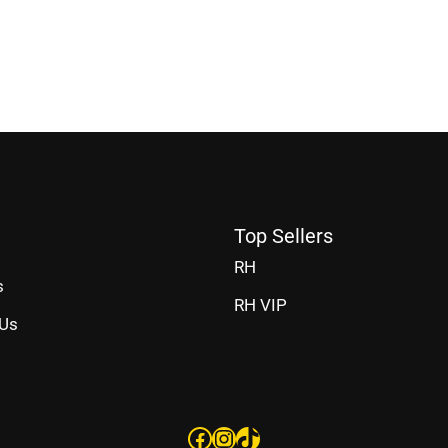
Top Sellers
RH
s
RH VIP
 Us
Facebook
Instagram
TikTok