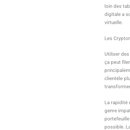
loin des ta
digitale a 
virtuelle.
Les Cryptom
Utiliser de
ça peut file
principaleme
clientèle pl
transformer
La rapidité
genre impat
portefeuill
possible. La