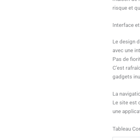
risque et q
Interface et
Le design d
avec une in
Pas de fiori
C’est rafra
gadgets inut
La navigati
Le site est
une applicat
Tableau Com