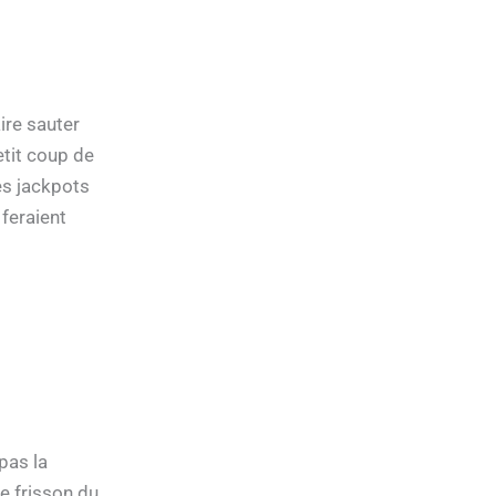
ire sauter
tit coup de
es jackpots
 feraient
pas la
le frisson du