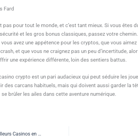
s Fard
t pas pour tout le monde, et c’est tant mieux. Si vous êtes d
 sécurité et les gros bonus classiques, passez votre chemin.
i vous avez une appétence pour les cryptos, que vous aimez 
 crash, et que vous ne craignez pas un peu d’incertitude, alo
frir une expérience différente, loin des sentiers battus.
 casino crypto est un pari audacieux qui peut séduire les jou
ir des carcans habituels, mais qui doivent aussi garder la tê
 se brûler les ailes dans cette aventure numérique.
Découvrez les Meilleurs Casinos en Ligne en France pour 2024