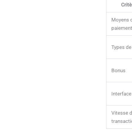
Critè
Moyens 
paiemen
Types de
Bonus
Interface
Vitesse 
transact