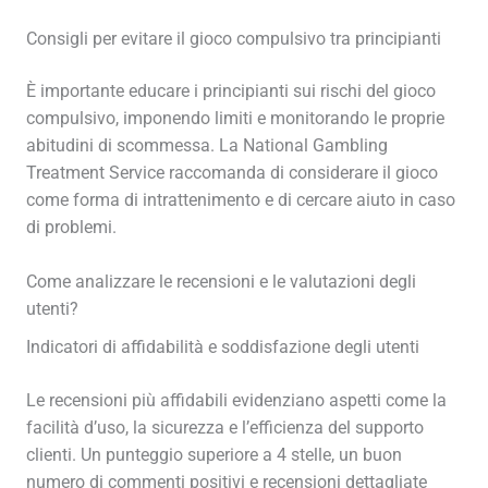
Consigli per evitare il gioco compulsivo tra principianti
È importante educare i principianti sui rischi del gioco
compulsivo, imponendo limiti e monitorando le proprie
abitudini di scommessa. La National Gambling
Treatment Service raccomanda di considerare il gioco
come forma di intrattenimento e di cercare aiuto in caso
di problemi.
Come analizzare le recensioni e le valutazioni degli
utenti?
Indicatori di affidabilità e soddisfazione degli utenti
Le recensioni più affidabili evidenziano aspetti come la
facilità d’uso, la sicurezza e l’efficienza del supporto
clienti. Un punteggio superiore a 4 stelle, un buon
numero di commenti positivi e recensioni dettagliate