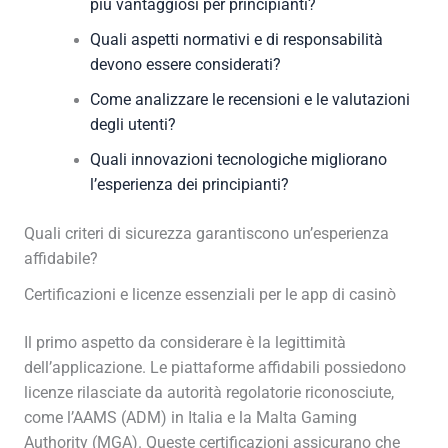
più vantaggiosi per principianti?
Quali aspetti normativi e di responsabilità
devono essere considerati?
Come analizzare le recensioni e le valutazioni
degli utenti?
Quali innovazioni tecnologiche migliorano
l’esperienza dei principianti?
Quali criteri di sicurezza garantiscono un’esperienza
affidabile?
Certificazioni e licenze essenziali per le app di casinò
Il primo aspetto da considerare è la legittimità
dell’applicazione. Le piattaforme affidabili possiedono
licenze rilasciate da autorità regolatorie riconosciute,
come l’AAMS (ADM) in Italia e la Malta Gaming
Authority (MGA). Queste certificazioni assicurano che