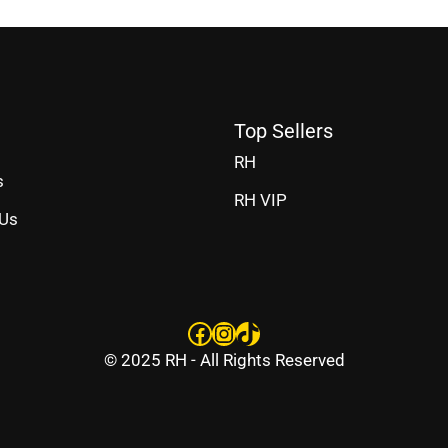
Top Sellers
RH
s
RH VIP
 Us
Facebook
Instagram
TikTok
© 2025 RH - All Rights Reserved