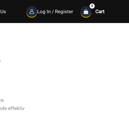
Cart
 Us
Log In / Register
o
re
ode effektiv