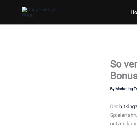
Skip
H
to
content
So ve
Bonu
By
Marketing 
Der
bitking
Spielerfahr
nutzen könn