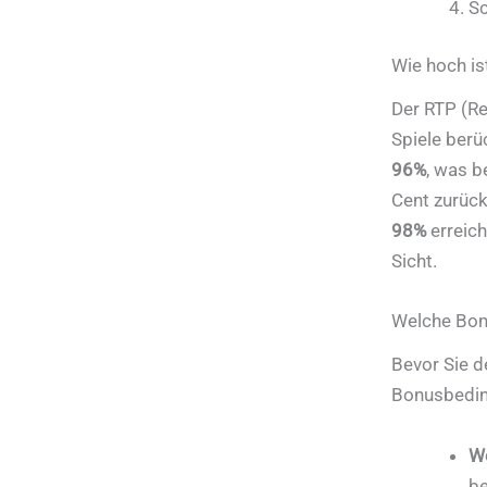
Sc
Wie hoch is
Der RTP (Ret
Spiele berü
96%
, was b
Cent zurück
98%
erreich
Sicht.
Welche Bon
Bevor Sie d
Bonusbedin
We
be