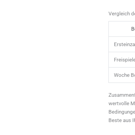
Vergleich 
B
Ersteinz
Freispiel
Woche B
Zusammenfa
wertvolle M
Bedingungen
Beste aus 