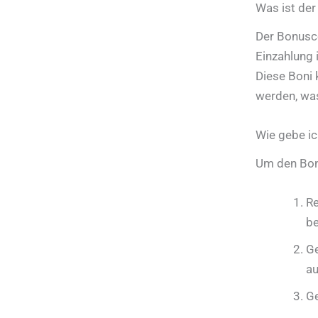
Was ist der
Der Bonusco
Einzahlung 
Diese Boni 
werden, was
Wie gebe i
Um den Bon
Re
be
Ge
au
Ge