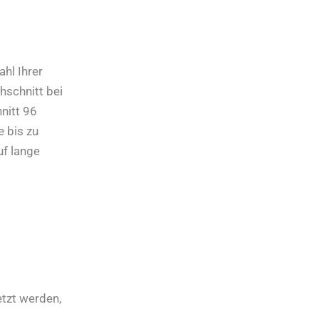
ahl Ihrer
hschnitt bei
nitt 96
e bis zu
uf lange
zt werden,