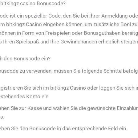
 bitkingz casino Bonuscode?
de ist ein spezieller Code, den Sie bei Ihrer Anmeldung ode
im bitkingz Casino eingeben können, um zusätzliche Boni zu 
können in Form von Freispielen oder Bonusguthaben bereitg
 Ihren Spielspaß und Ihre Gewinnchancen erheblich steiger
ch den Bonuscode ein?
uscode zu verwenden, müssen Sie folgende Schritte befolg
gistrieren Sie sich im bitkingz Casino oder loggen Sie sich in
stehendes Konto ein.
hen Sie zur Kasse und wählen Sie die gewünschte Einzahl
s.
ben Sie den Bonuscode in das entsprechende Feld ein.