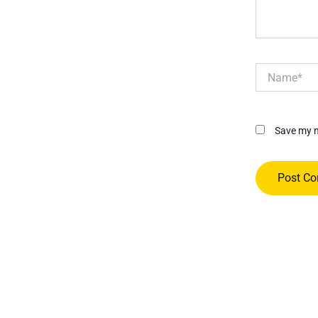
Name*
Save my n