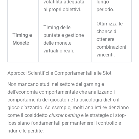
volatilità adeguata
lungo
ai propri obiettivi.
periodo.
Ottimizza le
Timing delle
chance di
Timing e
puntate e gestione
ottenere
Monete
delle monete
combinazioni
virtuali o reali.
vincenti.
Approcci Scientifici e Comportamentali alle Slot
Non mancano studi nel settore del gaming e
dell’economia comportamentale che analizzano i
comportamenti dei giocatori e la psicologia dietro il
gioco d’azzardo. Ad esempio, molti analisti evidenziano
come il cosiddetto
cluster betting
e le strategie di stop-
loss siano fondamentali per mantenere il controllo e
ridurre le perdite.