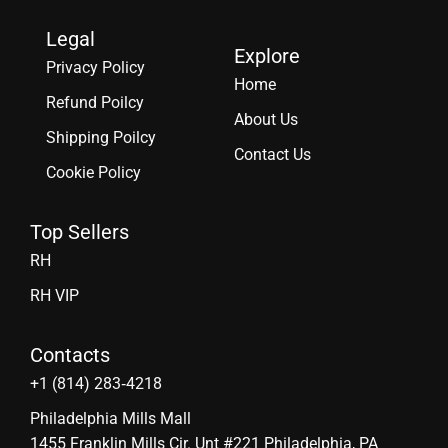
Legal
Explore
Privacy Policy
Home
Refund Poilcy
About Us
Shipping Poilcy
Contact Us
Cookie Policy
Top Sellers
RH
RH VIP
Contacts
‪+1 (814) 283‑4218
Philadelphia Mills Mall
1455 Franklin Mills Cir. Unt #221 Philadelphia, PA