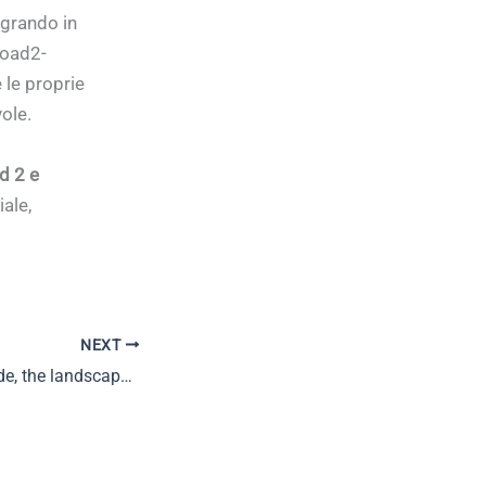
egrando in
road2-
 le proprie
ole.
d 2 e
ale,
NEXT
Over the past decade, the landscape of digital gaming has undergone a profound transformation. Initi