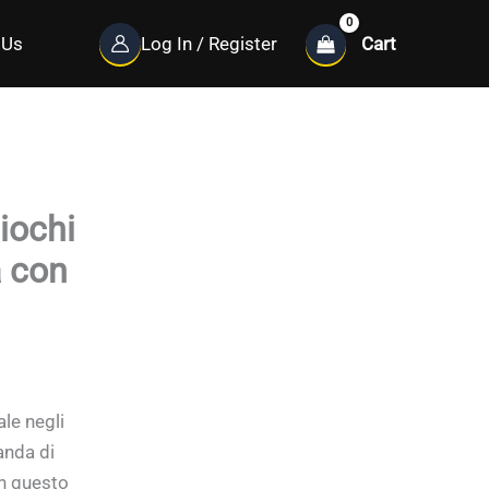
Cart
 Us
Log In / Register
iochi
a con
ale negli
anda di
In questo