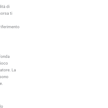
ità di
orsa ti
riferimento
ofonda
gioco
atore. La
 sono
e.
do