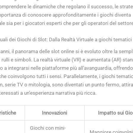
omprendere le dinamiche che regolano il successo, le strate
’importanza di conoscere approfonditamente i giochi diventa
 sia per i giocatori esperti che per gli operatori del settore
uali dei Giochi di Slot: Dalla Realtà Virtuale a giochi tematici
 anni, il panorama delle slot online si è evoluto oltre la sempl
 rulli e simboli. La realtà virtuale (VR) e aumentata (AR) sta
 a integrarsi nelle piattaforme più all’avanguardia, offrend
he coinvolgono tutti i sensi. Parallelamente, i giochi temati
ilm, serie TV o mitologia, sono diventati un punto fermo, atti
teressati a un’esperienza narrativa più ricca.
ristiche
Innovazioni
Impatto sui Gio
Giochi con mini-
Maggiore coinvolg