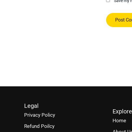
Save my n
Legal
Explore
Privacy Policy
Home
Refund Poilcy
About U