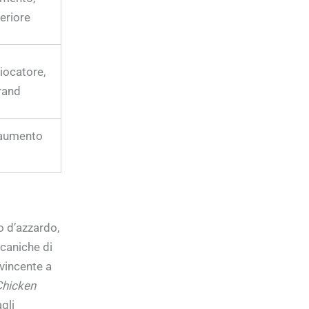
eriore
iocatore,
brand
 aumento
o d’azzardo,
caniche di
 vincente a
Chicken
gli