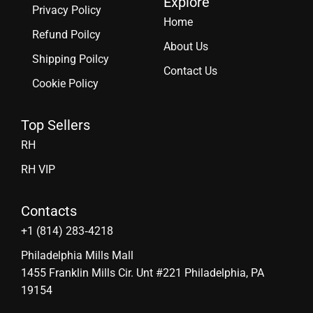
Explore
Privacy Policy
Home
Refund Poilcy
About Us
Shipping Poilcy
Contact Us
Cookie Policy
Top Sellers
RH
RH VIP
Contacts
‪+1 (814) 283‑4218
Philadelphia Mills Mall
1455 Franklin Mills Cir. Unt #221 Philadelphia, PA
19154