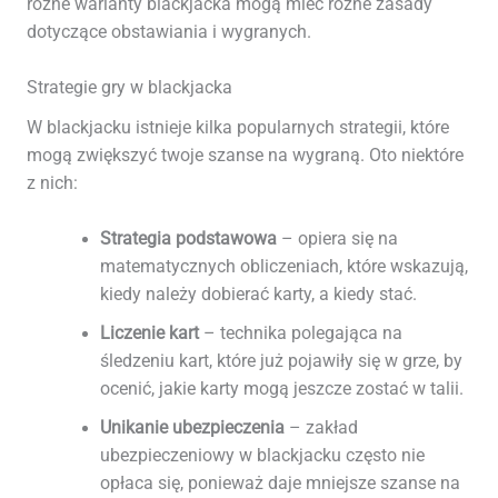
różne warianty blackjacka mogą mieć różne zasady
dotyczące obstawiania i wygranych.
Strategie gry w blackjacka
W blackjacku istnieje kilka popularnych strategii, które
mogą zwiększyć twoje szanse na wygraną. Oto niektóre
z nich:
Strategia podstawowa
– opiera się na
matematycznych obliczeniach, które wskazują,
kiedy należy dobierać karty, a kiedy stać.
Liczenie kart
– technika polegająca na
śledzeniu kart, które już pojawiły się w grze, by
ocenić, jakie karty mogą jeszcze zostać w talii.
Unikanie ubezpieczenia
– zakład
ubezpieczeniowy w blackjacku często nie
opłaca się, ponieważ daje mniejsze szanse na