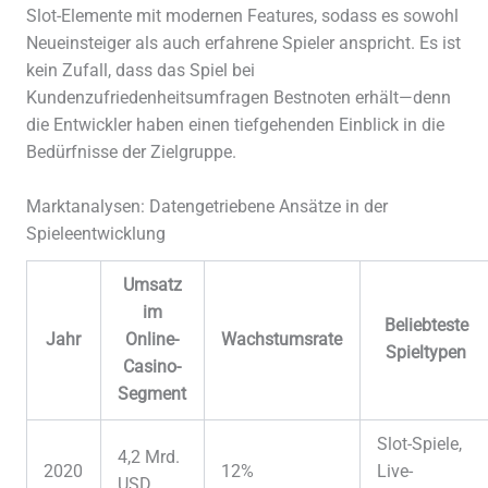
Slot-Elemente mit modernen Features, sodass es sowohl
Neueinsteiger als auch erfahrene Spieler anspricht. Es ist
kein Zufall, dass das Spiel bei
Kundenzufriedenheitsumfragen Bestnoten erhält—denn
die Entwickler haben einen tiefgehenden Einblick in die
Bedürfnisse der Zielgruppe.
Marktanalysen: Datengetriebene Ansätze in der
Spieleentwicklung
Umsatz
im
Beliebteste
Jahr
Online-
Wachstumsrate
Spieltypen
Casino-
Segment
Slot-Spiele,
4,2 Mrd.
2020
12%
Live-
USD