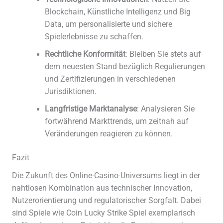
Blockchain, Künstliche Intelligenz und Big
Data, um personalisierte und sichere
Spielerlebnisse zu schaffen.
Rechtliche Konformität
: Bleiben Sie stets auf
dem neuesten Stand bezüglich Regulierungen
und Zertifizierungen in verschiedenen
Jurisdiktionen.
Langfristige Marktanalyse
: Analysieren Sie
fortwährend Markttrends, um zeitnah auf
Veränderungen reagieren zu können.
Fazit
Die Zukunft des Online-Casino-Universums liegt in der
nahtlosen Kombination aus technischer Innovation,
Nutzerorientierung und regulatorischer Sorgfalt. Dabei
sind Spiele wie Coin Lucky Strike Spiel exemplarisch