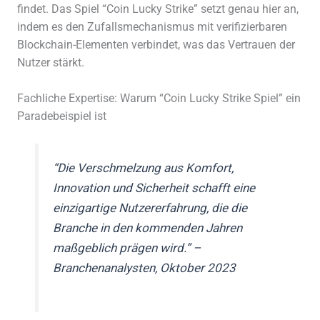
findet. Das Spiel “Coin Lucky Strike” setzt genau hier an,
indem es den Zufallsmechanismus mit verifizierbaren
Blockchain-Elementen verbindet, was das Vertrauen der
Nutzer stärkt.
Fachliche Expertise: Warum “Coin Lucky Strike Spiel” ein
Paradebeispiel ist
“Die Verschmelzung aus Komfort,
Innovation und Sicherheit schafft eine
einzigartige Nutzererfahrung, die die
Branche in den kommenden Jahren
maßgeblich prägen wird.” –
Branchenanalysten, Oktober 2023