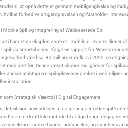
etoder til at opnå dette er gennem mobilgengivelse og indb
n, hvilket forbedrer brugeroplevelsen og fastholder interess
 i Mobile Spil og Integrering af Webbaserede Spil
årti har set en eksplosiv vækst i mobilspil, hvor millioner a
år spil via smartphones. Ifølge en rapport fra
Newzoo
var de
ng-marked værd ca. 90 milliarder dollars i 2022, en stigni
t med året før. Denne vækst skaber muligheder for spiludv
der ønsker at integrere spiloplevelser direkte i webmiljøer 
er installation.
n som Strategisk Værktøj i Digital Engagement
, det vil sige anvendelsen af spilprincipper i ikke-spil kontek
kendt som en kraftfuld metode til at øge brugerengagemen
Erhvervssektorer som e-handel, uddannelse, og sundhedsvæ