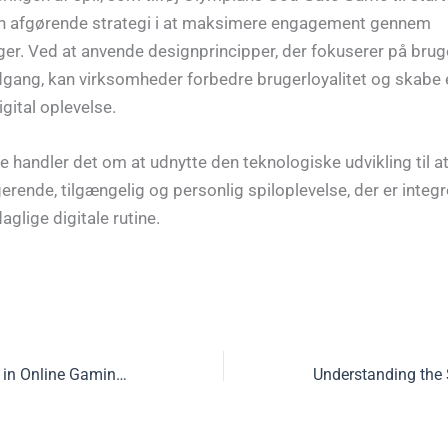
 en afgørende strategi i at maksimere engagement gennem
er. Ved at anvende designprincipper, der fokuserer på brug
dgang, kan virksomheder forbedre brugerloyalitet og skabe
gital oplevelse.
de handler det om at udnytte den teknologiske udvikling til a
rende, tilgængelig og personlig spiloplevelse, der er integre
glige digitale rutine.
Ensuring Fair Play in Online Gaming: The Role of Regulatory Certifications and RNG Audits