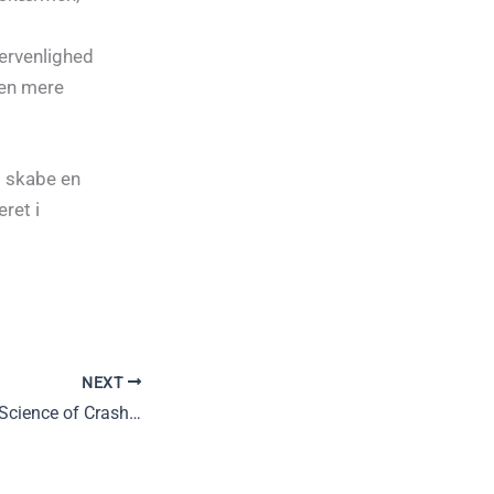
ervenlighed
 en mere
t skabe en
ret i
NEXT
Understanding the Science of Crash Mechanics in Aviation Safety