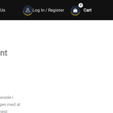
Cart
 Us
Log In / Register
nt
rerede i
ngen med at
mest