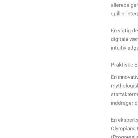
allerede ga
spiller inte
En vigtig de
digitale væ
intuitiv ad
Praktiske E
En innovati
mythologisk 
startskærme
inddrager de
En ekspertst
Olympians 
(Progressiv