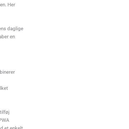
en. Her
rens daglige
aber en
binerer
lket
ilføj
 PWA
d et enkelt