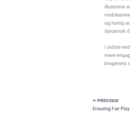
illustrerer
mobiløsning
og hurtig a
dynamisk di
I sidste en
mere engage
brugerens da
PREVIOUS