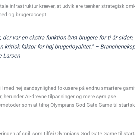
itale infrastruktur kræver, at udviklere tænker strategisk om
hed og brugeraccept.
, der var en ekstra funktion для brugere for ti år siden, 
n kritisk faktor for høj brugerloyalitet.” – Brancheneksp
e Larsen
il med høj sandsynlighed fokusere på endnu smartere gamif
 herunder AI-drevne tilpasninger og mere sømløse
smetoder som at tilføj Olympians God Gate Game til start
ingen af spil, som tilføj Olympians God Gate Game til sta