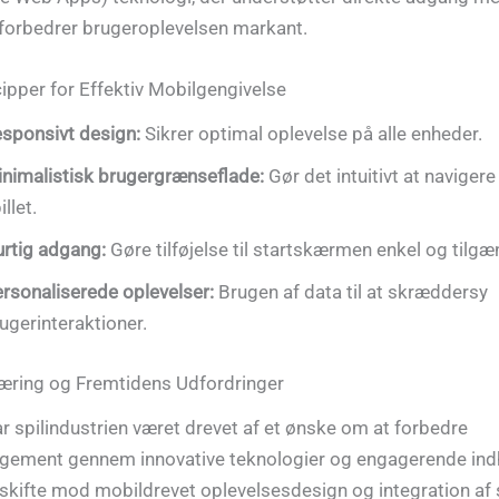
et forbedrer brugeroplevelsen markant.
ipper for Effektiv Mobilgengivelse
sponsivt design:
Sikrer optimal oplevelse på alle enheder.
nimalistisk brugergrænseflade:
Gør det intuitivt at navigere
illet.
rtig adgang:
Gøre tilføjelse til startskærmen enkel og tilgæ
rsonaliserede oplevelser:
Brugen af data til at skræddersy
ugerinteraktioner.
æring og Fremtidens Udfordringer
ar spilindustrien været drevet af et ønske om at forbedre
gement gennem innovative teknologier og engagerende indh
kifte mod mobildrevet oplevelsesdesign og integration af s