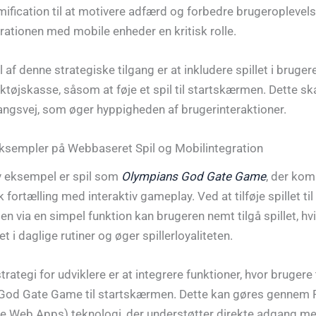
mification til at motivere adfærd og forbedre brugeroplevels
grationen med mobile enheder en kritisk rolle.
l af denne strategiske tilgang er at inkludere spillet i bruge
rktøjskasse, såsom at føje et spil til startskærmen. Dette sk
gangsvej, som øger hyppigheden af brugerinteraktioner.
ksempler på Webbaseret Spil og Mobilintegration
v eksempel er spil som
Olympians God Gate Game
, der kom
fortælling med interaktiv gameplay. Ved at tilføje spillet til
n via en simpel funktion kan brugeren nemt tilgå spillet, hvi
t i daglige rutiner og øger spillerloyaliteten.
rategi for udviklere er at integrere funktioner, hvor brugere t
God Gate Game til startskærmen. Dette kan gøres gennem
e Web Apps) teknologi, der understøtter direkte adgang me