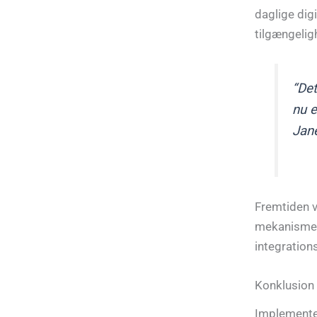
daglige dig
tilgængelig
“Det
nu e
Jan
Fremtiden v
mekanismer,
integration
Konklusion
Implementer