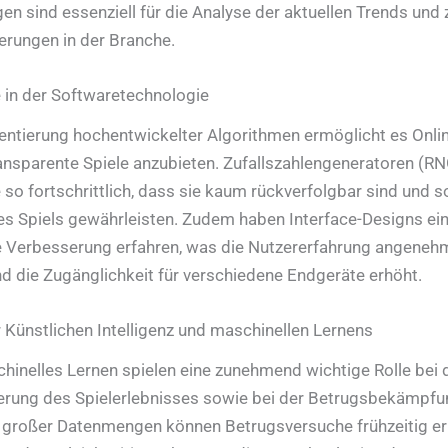
en sind essenziell für die Analyse der aktuellen Trends und
rungen in der Branche.
e in der Softwaretechnologie
ntierung hochentwickelter Algorithmen ermöglicht es Onli
ransparente Spiele anzubieten. Zufallszahlengeneratoren (RN
e so fortschrittlich, dass sie kaum rückverfolgbar sind und s
des Spiels gewährleisten. Zudem haben Interface-Designs ei
 Verbesserung erfahren, was die Nutzererfahrung angeneh
nd die Zugänglichkeit für verschiedene Endgeräte erhöht.
r Künstlichen Intelligenz und maschinellen Lernens
hinelles Lernen spielen eine zunehmend wichtige Rolle bei 
erung des Spielerlebnisses sowie bei der Betrugsbekämpfu
 großer Datenmengen können Betrugsversuche frühzeitig e