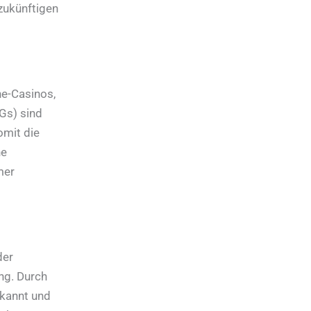
 zukünftigen
ne-Casinos,
Gs) sind
omit die
ne
mer
der
ng. Durch
rkannt und