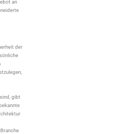
gebot an
hneiderte
erheit der
sönliche
n
tzulegen,
ind, gibt
 bekannte
rchitektur
 Branche