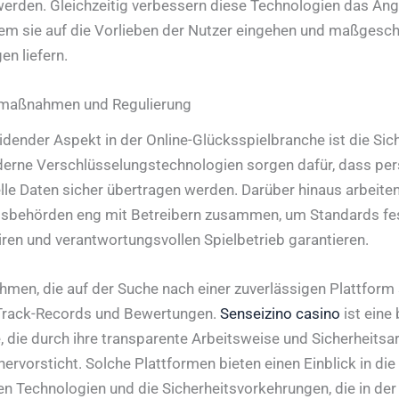
werden. Gleichzeitig verbessern diese Technologien das An
dem sie auf die Vorlieben der Nutzer eingehen und maßgesc
n liefern.
smaßnahmen und Regulierung
idender Aspekt in der Online-Glücksspielbranche ist die Sich
erne Verschlüsselungstechnologien sorgen dafür, dass per
elle Daten sicher übertragen werden. Darüber hinaus arbeite
gsbehörden eng mit Betreibern zusammen, um Standards fes
airen und verantwortungsvollen Spielbetrieb garantieren.
hmen, die auf der Suche nach einer zuverlässigen Plattform s
 Track-Records und Bewertungen.
Senseizino casino
ist eine
e, die durch ihre transparente Arbeitsweise und Sicherheitsa
ervorsticht. Solche Plattformen bieten einen Einblick in die
 Technologien und die Sicherheitsvorkehrungen, die in der