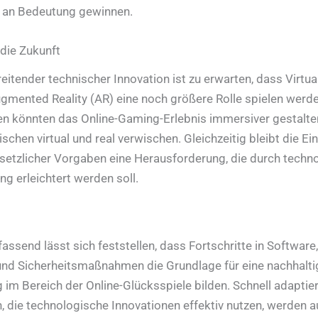
an Bedeutung gewinnen.
 die Zukunft
eitender technischer Innovation ist zu erwarten, dass Virtual
gmented Reality (AR) eine noch größere Rolle spielen werde
n könnten das Online-Gaming-Erlebnis immersiver gestalte
schen virtual und real verwischen. Gleichzeitig bleibt die Ei
setzlicher Vorgaben eine Herausforderung, die durch techn
ng erleichtert werden soll.
send lässt sich feststellen, dass Fortschritte in Software,
 und Sicherheitsmaßnahmen die Grundlage für eine nachhalti
 im Bereich der Online-Glücksspiele bilden. Schnell adaptie
, die technologische Innovationen effektiv nutzen, werden a