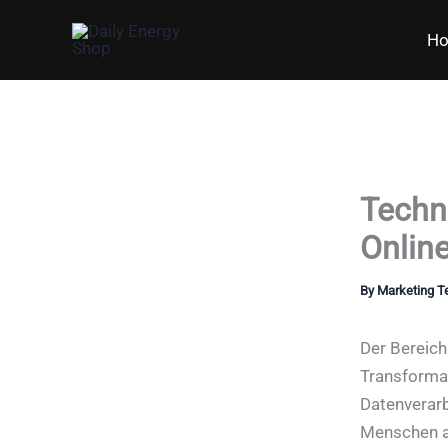
Skip
H
to
content
Techn
Onlin
By
Marketing 
Der Bereich
Transformat
Datenverarb
Menschen au