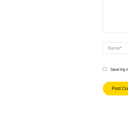
Name*
Save my n