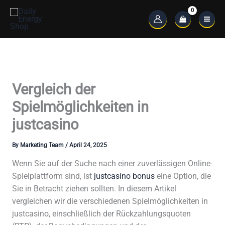
Skip
to
Main
content
Menu
Vergleich der
Spielmöglichkeiten in
justcasino
By
Marketing Team
/
April 24, 2025
Wenn Sie auf der Suche nach einer zuverlässigen Online-
Spielplattform sind, ist
justcasino bonus
eine Option, die
Sie in Betracht ziehen sollten. In diesem Artikel
vergleichen wir die verschiedenen Spielmöglichkeiten in
justcasino, einschließlich der Rückzahlungsquoten