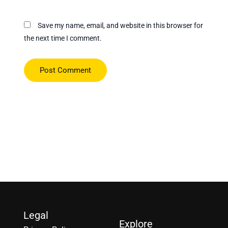
Save my name, email, and website in this browser for
the next time I comment.
Legal
Explore