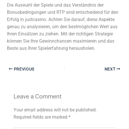
Die Auswahl der Spiele und das Verständnis der
Bonusbedingungen und RTP sind entscheidend für den
Erfolg in justcasino. Achten Sie darauf, diese Aspekte
genau zu analysieren, um den bestmöglichen Wert aus
Ihren Einsätzen zu ziehen. Mit der richtigen Strategie
können Sie Ihre Gewinnchancen maximieren und das
Beste aus Ihrer Spielerfahrung herausholen.
PREVIOUS
NEXT
Leave a Comment
Your email address will not be published.
Required fields are marked
*