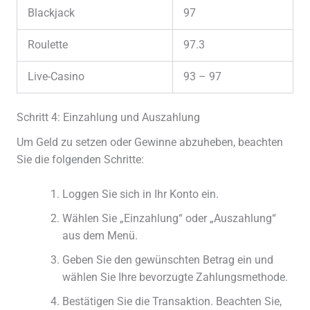
Blackjack
97
Roulette
97.3
Live-Casino
93 – 97
Schritt 4: Einzahlung und Auszahlung
Um Geld zu setzen oder Gewinne abzuheben, beachten
Sie die folgenden Schritte:
Loggen Sie sich in Ihr Konto ein.
Wählen Sie „Einzahlung“ oder „Auszahlung“
aus dem Menü.
Geben Sie den gewünschten Betrag ein und
wählen Sie Ihre bevorzugte Zahlungsmethode.
Bestätigen Sie die Transaktion. Beachten Sie,