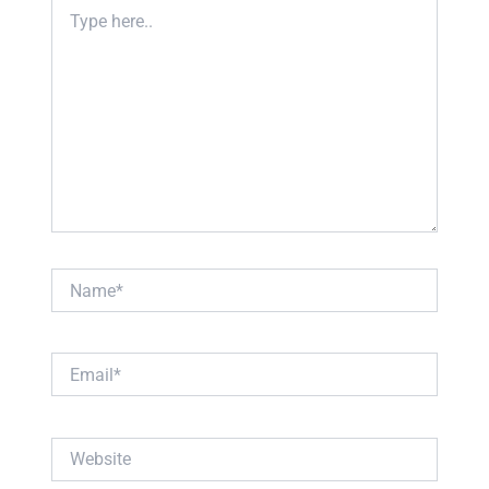
Type
here..
Name*
Email*
Website