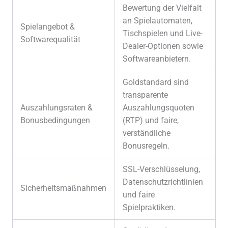
Bewertung der Vielfalt
an Spielautomaten,
Spielangebot &
Tischspielen und Live-
Softwarequalität
Dealer-Optionen sowie
Softwareanbietern.
Goldstandard sind
transparente
Auszahlungsraten &
Auszahlungsquoten
Bonusbedingungen
(RTP) und faire,
verständliche
Bonusregeln.
SSL-Verschlüsselung,
Datenschutzrichtlinien
Sicherheitsmaßnahmen
und faire
Spielpraktiken.