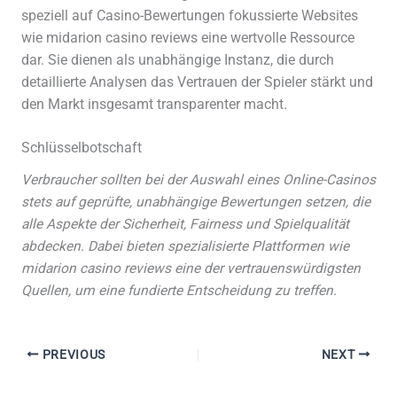
speziell auf Casino-Bewertungen fokussierte Websites
wie midarion casino reviews eine wertvolle Ressource
dar. Sie dienen als unabhängige Instanz, die durch
detaillierte Analysen das Vertrauen der Spieler stärkt und
den Markt insgesamt transparenter macht.
Schlüsselbotschaft
Verbraucher sollten bei der Auswahl eines Online-Casinos
stets auf geprüfte, unabhängige Bewertungen setzen, die
alle Aspekte der Sicherheit, Fairness und Spielqualität
abdecken. Dabei bieten spezialisierte Plattformen wie
midarion casino reviews eine der vertrauenswürdigsten
Quellen, um eine fundierte Entscheidung zu treffen.
PREVIOUS
NEXT