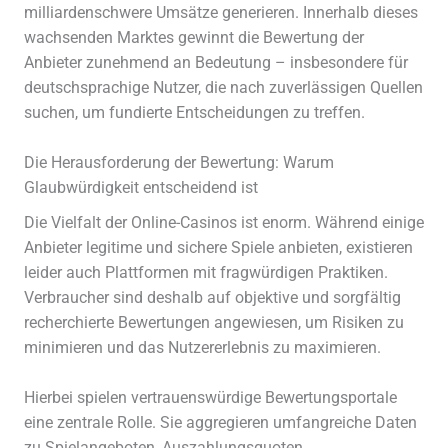
milliardenschwere Umsätze generieren. Innerhalb dieses
wachsenden Marktes gewinnt die Bewertung der
Anbieter zunehmend an Bedeutung – insbesondere für
deutschsprachige Nutzer, die nach zuverlässigen Quellen
suchen, um fundierte Entscheidungen zu treffen.
Die Herausforderung der Bewertung: Warum
Glaubwürdigkeit entscheidend ist
Die Vielfalt der Online-Casinos ist enorm. Während einige
Anbieter legitime und sichere Spiele anbieten, existieren
leider auch Plattformen mit fragwürdigen Praktiken.
Verbraucher sind deshalb auf objektive und sorgfältig
recherchierte Bewertungen angewiesen, um Risiken zu
minimieren und das Nutzererlebnis zu maximieren.
Hierbei spielen vertrauenswürdige Bewertungsportale
eine zentrale Rolle. Sie aggregieren umfangreiche Daten