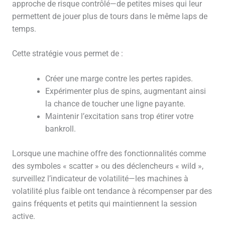
approche de risque contrôlé—de petites mises qui leur
permettent de jouer plus de tours dans le même laps de
temps.
Cette stratégie vous permet de :
Créer une marge contre les pertes rapides.
Expérimenter plus de spins, augmentant ainsi
la chance de toucher une ligne payante.
Maintenir l’excitation sans trop étirer votre
bankroll.
Lorsque une machine offre des fonctionnalités comme
des symboles « scatter » ou des déclencheurs « wild »,
surveillez l’indicateur de volatilité—les machines à
volatilité plus faible ont tendance à récompenser par des
gains fréquents et petits qui maintiennent la session
active.