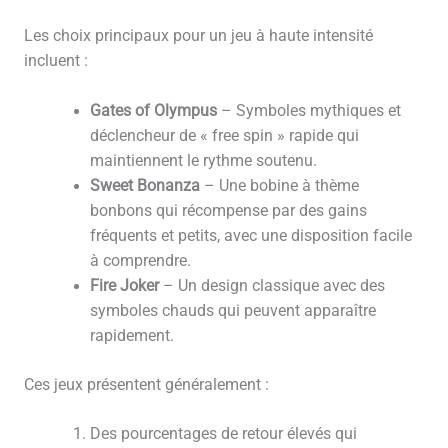
Les choix principaux pour un jeu à haute intensité
incluent :
Gates of Olympus
– Symboles mythiques et
déclencheur de « free spin » rapide qui
maintiennent le rythme soutenu.
Sweet Bonanza
– Une bobine à thème
bonbons qui récompense par des gains
fréquents et petits, avec une disposition facile
à comprendre.
Fire Joker
– Un design classique avec des
symboles chauds qui peuvent apparaître
rapidement.
Ces jeux présentent généralement :
Des pourcentages de retour élevés qui