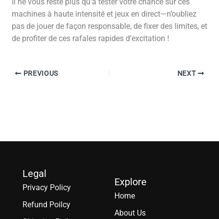
Il ne vous reste plus qu’à tester votre chance sur ces
machines à haute intensité et jeux en direct—n’oubliez
pas de jouer de façon responsable, de fixer des limites, et
de profiter de ces rafales rapides d’excitation !
PREVIOUS
NEXT
Legal
Explore
Privacy Policy
Home
Refund Poilcy
About Us