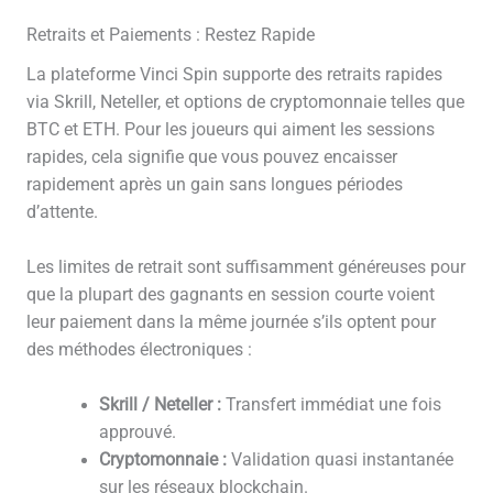
Retraits et Paiements : Restez Rapide
La plateforme Vinci Spin supporte des retraits rapides
via Skrill, Neteller, et options de cryptomonnaie telles que
BTC et ETH. Pour les joueurs qui aiment les sessions
rapides, cela signifie que vous pouvez encaisser
rapidement après un gain sans longues périodes
d’attente.
Les limites de retrait sont suffisamment généreuses pour
que la plupart des gagnants en session courte voient
leur paiement dans la même journée s’ils optent pour
des méthodes électroniques :
Skrill / Neteller :
Transfert immédiat une fois
approuvé.
Cryptomonnaie :
Validation quasi instantanée
sur les réseaux blockchain.