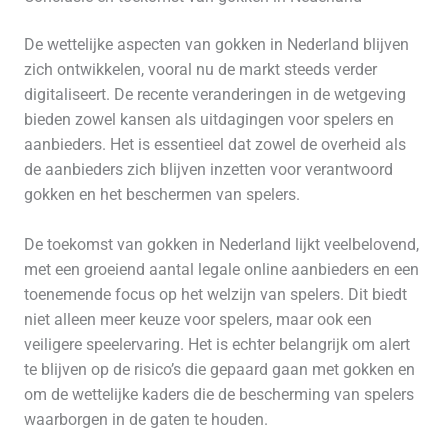
De wettelijke aspecten van gokken in Nederland blijven
zich ontwikkelen, vooral nu de markt steeds verder
digitaliseert. De recente veranderingen in de wetgeving
bieden zowel kansen als uitdagingen voor spelers en
aanbieders. Het is essentieel dat zowel de overheid als
de aanbieders zich blijven inzetten voor verantwoord
gokken en het beschermen van spelers.
De toekomst van gokken in Nederland lijkt veelbelovend,
met een groeiend aantal legale online aanbieders en een
toenemende focus op het welzijn van spelers. Dit biedt
niet alleen meer keuze voor spelers, maar ook een
veiligere speelervaring. Het is echter belangrijk om alert
te blijven op de risico’s die gepaard gaan met gokken en
om de wettelijke kaders die de bescherming van spelers
waarborgen in de gaten te houden.