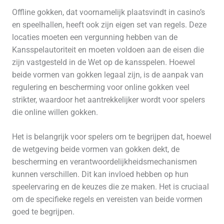
Offline gokken, dat voornamelijk plaatsvindt in casino’s
en speelhallen, heeft ook zijn eigen set van regels. Deze
locaties moeten een vergunning hebben van de
Kansspelautoriteit en moeten voldoen aan de eisen die
zijn vastgesteld in de Wet op de kansspelen. Hoewel
beide vormen van gokken legaal zijn, is de aanpak van
regulering en bescherming voor online gokken veel
strikter, waardoor het aantrekkelijker wordt voor spelers
die online willen gokken.
Het is belangrijk voor spelers om te begrijpen dat, hoewel
de wetgeving beide vormen van gokken dekt, de
bescherming en verantwoordelijkheidsmechanismen
kunnen verschillen. Dit kan invloed hebben op hun
speelervaring en de keuzes die ze maken. Het is cruciaal
om de specifieke regels en vereisten van beide vormen
goed te begrijpen.