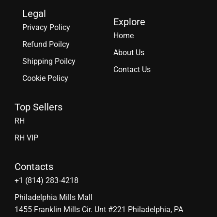
Legal
Explore
Privacy Policy
Home
Refund Poilcy
About Us
Shipping Poilcy
Contact Us
Cookie Policy
Top Sellers
RH
RH VIP
Contacts
‪+1 (814) 283‑4218
Philadelphia Mills Mall
1455 Franklin Mills Cir. Unt #221 Philadelphia, PA