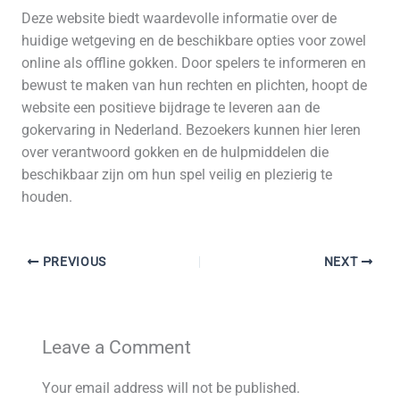
Deze website biedt waardevolle informatie over de
huidige wetgeving en de beschikbare opties voor zowel
online als offline gokken. Door spelers te informeren en
bewust te maken van hun rechten en plichten, hoopt de
website een positieve bijdrage te leveren aan de
gokervaring in Nederland. Bezoekers kunnen hier leren
over verantwoord gokken en de hulpmiddelen die
beschikbaar zijn om hun spel veilig en plezierig te
houden.
PREVIOUS
NEXT
Leave a Comment
Your email address will not be published.