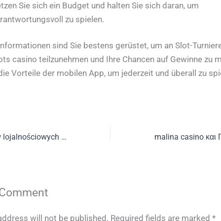
tzen Sie sich ein Budget und halten Sie sich daran, um
rantwortungsvoll zu spielen.
Informationen sind Sie bestens gerüstet, um an Slot-Turnier
ts casino teilzunehmen und Ihre Chancen auf Gewinne zu m
die Vorteile der mobilen App, um jederzeit und überall zu spi
Przegląd bonusów lojalnościowych w Redonbet Casino
 Comment
address will not be published.
Required fields are marked
*