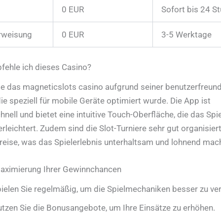
s
0 EUR
Sofort bis 24 S
rweisung
0 EUR
3-5 Werktage
ehle ich dieses Casino?
e das magneticslots casino aufgrund seiner benutzerfreund
ie speziell für mobile Geräte optimiert wurde. Die App ist
hnell und bietet eine intuitive Touch-Oberfläche, die das Spi
rleichtert. Zudem sind die Slot-Turniere sehr gut organisier
Preise, was das Spielerlebnis unterhaltsam und lohnend mach
Maximierung Ihrer Gewinnchancen
ielen Sie regelmäßig, um die Spielmechaniken besser zu ve
tzen Sie die Bonusangebote, um Ihre Einsätze zu erhöhen.