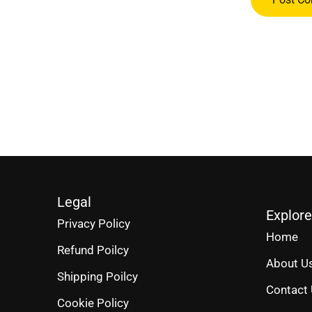
Legal
Explore
Privacy Policy
Home
Refund Poilcy
About U
Shipping Poilcy
Contact
Cookie Policy