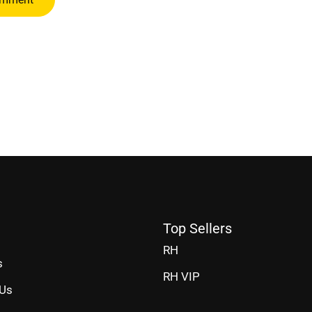
Top Sellers
RH
s
RH VIP
 Us