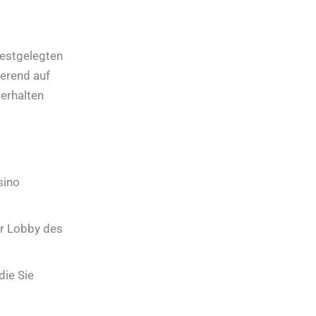
festgelegten
ierend auf
 erhalten
sino
er Lobby des
die Sie