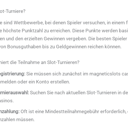
ot-Turniere?
re sind Wettbewerbe, bei denen Spieler versuchen, in einem 
e höchste Punktzahl zu erreichen. Diese Punkte werden bas
en und den erzielten Gewinnen vergeben. Die besten Spieler
 von Bonusguthaben bis zu Geldgewinnen reichen können.
niert die Teilnahme an Slot-Turnieren?
gistrierung:
Sie müssen sich zunächst im magneticslots ca
melden oder ein Konto erstellen.
rnierauswahl:
Suchen Sie nach aktuellen Slot-Turnieren in d
sinos.
nzahlung:
Oft ist eine Mindestteilnahmegebühr erforderlich, 
nzahlen müssen.