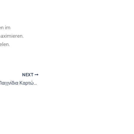
en im
aximieren.
elen.
NEXT
malina casino και Παιχνίδια Καρτών – Οδηγός για Παίκτες