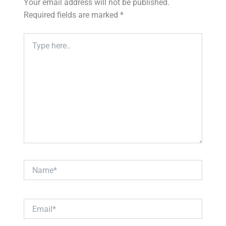
Your email address will not be published.
Required fields are marked
*
Type
here..
Name*
Email*