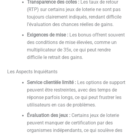
Transparence des cotes :
Les taux de retour
(RTP) sur certains jeux de loterie ne sont pas
toujours clairement indiqués, rendant difficile
l’évaluation des chances réelles de gains.
Exigences de mise :
Les bonus offrent souvent
des conditions de mise élevées, comme un
multiplicateur de 35x, ce qui peut rendre
difficile le retrait des gains.
Les Aspects Inquiétants
Service clientèle limité :
Les options de support
peuvent être restreintes, avec des temps de
réponse parfois longs, ce qui peut frustrer les
utilisateurs en cas de problèmes.
Évaluation des jeux :
Certains jeux de loterie
peuvent manquer de certification par des
organismes indépendants, ce qui soulève des