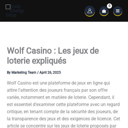
Skip
to
Main
content
Menu
Wolf Casino : Les jeux de
loterie expliqués
By
Marketing Team
/
April 26, 2025
Wolf Casino est une plateforme de jeux en ligne qui
attire l’attention des joueurs français par son offre
variée, notamment en matière de loterie. Cependant, il
est essentiel d’examiner cette plateforme avec un regard
critique, en tenant compte de la sécurité des joueurs, de
la transparence des jeux et des exigences de licence. Cet
article se concentre sur les jeux de loterie proposés par