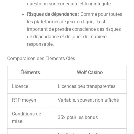
questions sur leur équité et leur intégrité.
Risques de dépendance :
Comme pour toutes
les plateformes de jeux en ligne, il est
important de prendre conscience des risques
de dépendance et de jouer de manière
responsable.
Comparaison des Éléments Clés
Éléments
Wolf Casino
Licence
Licences peu transparentes
RTP moyen
Variable, souvent non affiché
Conditions de
35x pour les bonus
mise