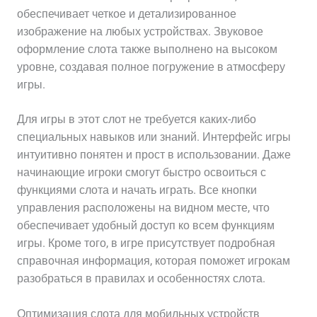
обеспечивает четкое и детализированное
изображение на любых устройствах. Звуковое
оформление слота также выполнено на высоком
уровне, создавая полное погружение в атмосферу
игры.
Для игры в этот слот не требуется каких-либо
специальных навыков или знаний. Интерфейс игры
интуитивно понятен и прост в использовании. Даже
начинающие игроки смогут быстро освоиться с
функциями слота и начать играть. Все кнопки
управления расположены на видном месте, что
обеспечивает удобный доступ ко всем функциям
игры. Кроме того, в игре присутствует подробная
справочная информация, которая поможет игрокам
разобраться в правилах и особенностях слота.
Оптимизация слота для мобильных устройств