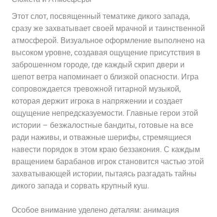
Этот слот, посвященный тематике дикого запада,
сразу же захватывает своей мрачной и таинственной
атмосферой. Визуальное оформление выполнено на
высоком уровне, создавая ощущение присутствия в
заброшенном городе, где каждый скрип двери и
шепот ветра напоминает о близкой опасности. Игра
сопровождается тревожной гитарной музыкой,
которая держит игрока в напряжении и создает
ощущение непредсказуемости. Главные герои этой
истории – безжалостные бандиты, готовые на все
ради наживы, и отважные шерифы, стремящиеся
навести порядок в этом краю беззакония. С каждым
вращением барабанов игрок становится частью этой
захватывающей истории, пытаясь разгадать тайны
дикого запада и сорвать крупный куш.
Особое внимание уделено деталям: анимация