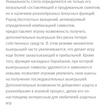
Уникальность слота определяется не только его
визуальной составляющей и продуманным сюжетом,
но и наличием разнообразных бонусных функций.
Раунд бесплатных вращений, активируемый
определенной комбинацией символов,
предоставляет игроку возможность получить
дополнительные выигрыши без риска потери
собственных средств. В этом режиме множители
выигрышей часто увеличиваются, что делает игру
еще более захватывающей и прибыльной. Кроме
того, функция каскадных барабанов, при которой
выигрышные символы удаляются и заменяются
новыми, позволяет игрокам увеличить свои шансы
на получение последовательных выигрышей.
Дополнительные возможности добавляют азарта и
разнообразия в игровой процесс, делая его по-
настоящему интересным для любителей азартных
игр.