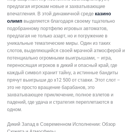
предлагая игрокам новые и захватывающие
впечатления. В этой динамичной среде
казино
олимп
выделяется благодаря своему тщательно
подобранному портфелю игровых автоматов,
предлагая не только азарт, но и погружение в
уникальные тематические миры. Один из таких
слотов, выделяющийся своей мрачной атмосферой и
потенциально огромными выигрышами, – игра,
переносящая игроков в дикий и опасный край, где
каждый символ хранит тайну, а истинные бандиты
прячут выигрыши до x12 500 от ставки. Этот слот –
это не просто вращение барабанов, это
захватывающее приключение, полное взлетов и
падений, где удача и стратегия переплетаются в
одном.
Дикий Запад в Современном Исполнении: Обзор
Сюжета и Атмосферы