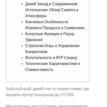
Дикий Запад в Современном
Исполнении: Обзор Сюжета и
Атмосферы
Ключевые Особенности
Игрового Процесса и Символика
Бонусные Функции и Раунд
Удвоения
Стратегии Игры и Управление
Банкроллом
Волатильность и RTP Сверху
Технические Характеристики и
Совместимость
Забытый край: дикий слот от казино олимп, где
бандиты прячут выигрыши до x12 500.
Мир азартных игр постоянно эволюционирует,