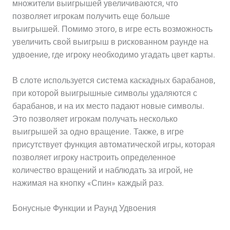
множители выигрышей увеличиваются, что
позволяет игрокам получить еще больше
выигрышей. Помимо этого, в игре есть возможность
увеличить свой выигрыш в рискованном раунде на
удвоение, где игроку необходимо угадать цвет карты.
В слоте используется система каскадных барабанов,
при которой выигрышные символы удаляются с
барабанов, и на их место падают новые символы.
Это позволяет игрокам получать несколько
выигрышей за одно вращение. Также, в игре
присутствует функция автоматической игры, которая
позволяет игроку настроить определенное
количество вращений и наблюдать за игрой, не
нажимая на кнопку «Спин» каждый раз.
Бонусные Функции и Раунд Удвоения