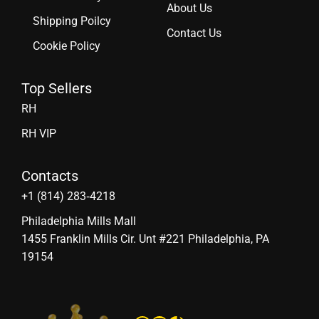
About Us
Shipping Poilcy
Contact Us
Cookie Policy
Top Sellers
RH
RH VIP
Contacts
‪+1 (814) 283‑4218
Philadelphia Mills Mall
1455 Franklin Mills Cir. Unt #221 Philadelphia, PA
19154