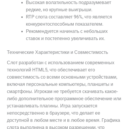
Высокая волатильность подразумевает
редкие, но крупные выигрыши.
RTP слота составляет 96%, что является
конкурентоспособным показателем.
Рекомендуется начинать с небольших
ставок и постепенно увеличивать их.
Технические Характеристики и Совместимость
Слот разработан с использованием современных
технологий HTML5, что обеспечивает его
совместимость со всеми основными устройствами,
включая персональные компьютеры, планшеты и
смартфоны. Игрокам не требуется скачивать какое-
либо дополнительное программное обеспечение или
устанавливать плагины. Игра запускается
непосредственно в браузере, что делает ее
доступной в любом месте и в любое время. Графика
слота выполнена в высоком разрешении, что