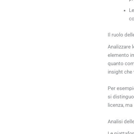
Le
co
Il ruolo de
Analizzare 
elemento im
quanto comp
insight che
Per esempio
si distinguo
licenza, ma 
Analisi dell
Le piattafor