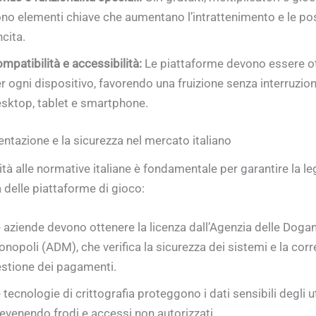
no elementi chiave che aumentano l’intrattenimento e le poss
ncita.
mpatibilità e accessibilità:
Le piattaforme devono essere o
r ogni dispositivo, favorendo una fruizione senza interruzion
sktop, tablet e smartphone.
ntazione e la sicurezza nel mercato italiano
à alle normative italiane è fondamentale per garantire la leg
 delle piattaforme di gioco:
 aziende devono ottenere la licenza dall’Agenzia delle Dogan
nopoli (ADM), che verifica la sicurezza dei sistemi e la corr
stione dei pagamenti.
 tecnologie di crittografia proteggono i dati sensibili degli ut
evenendo frodi e accessi non autorizzati.