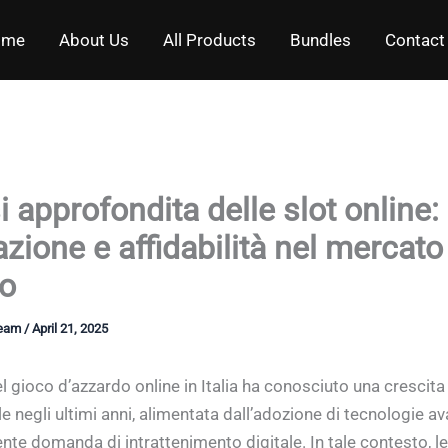
ome
About Us
All Products
Bundles
Contact
i approfondita delle slot online:
zione e affidabilità nel mercato
no
Team
/
April 21, 2025
el gioco d’azzardo online in Italia ha conosciuto una crescita
 negli ultimi anni, alimentata dall’adozione di tecnologie a
nte domanda di intrattenimento digitale. In tale contesto, le