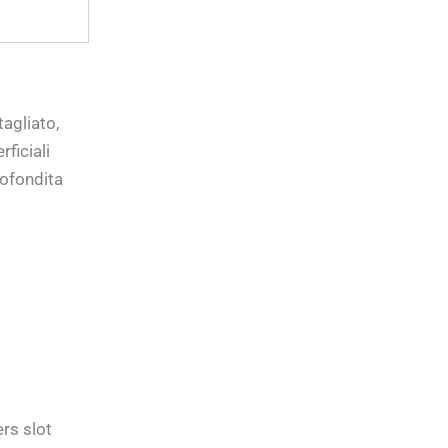
tagliato,
ficiali
rofondita
i
rs slot