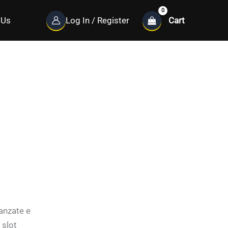
Cart
 Us
Log In / Register
vanzate e
 slot