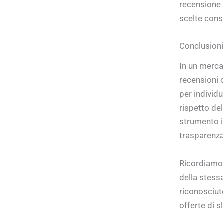
recensione 
scelte cons
Conclusioni:
In un merca
recensioni
per individu
rispetto del
strumento im
trasparenza
Ricordiamo c
della stess
riconosciut
offerte di sl