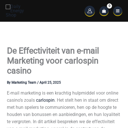
Skip
to
Main
content
Menu
De Effectiviteit van e-mail
Marketing voor carlospin
casino
By
Marketing Team
/
April 25, 2025
E-mail marketing is een krachtig hulpmiddel voor online
casino’s zoals
carlospin
. Het stelt hen in staat om direct
met hun spelers te communiceren, hen op de hoogte te
houden van bonussen en aanbiedingen, en hun loyaliteit
te vergroten. In dit artikel bespreken we de effectiviteit