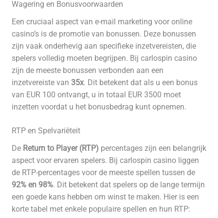
Wagering en Bonusvoorwaarden
Een cruciaal aspect van e-mail marketing voor online
casino’s is de promotie van bonussen. Deze bonussen
zijn vaak onderhevig aan specifieke inzetvereisten, die
spelers volledig moeten begrijpen. Bij carlospin casino
zijn de meeste bonussen verbonden aan een
inzetvereiste van
35x
. Dit betekent dat als u een bonus
van EUR 100 ontvangt, u in totaal EUR 3500 moet
inzetten voordat u het bonusbedrag kunt opnemen.
RTP en Spelvariëteit
De
Return to Player (RTP)
percentages zijn een belangrijk
aspect voor ervaren spelers. Bij carlospin casino liggen
de RTP-percentages voor de meeste spellen tussen de
92% en 98%
. Dit betekent dat spelers op de lange termijn
een goede kans hebben om winst te maken. Hier is een
korte tabel met enkele populaire spellen en hun RTP: