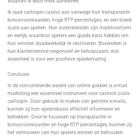
Waarom ik deze merk aanbeveel
Ik raad carlospin casino aan vanwege hun transparante
bonusvoorwaarden, hoge RTP-percentages, en een breed
scala aan spellen. Hun inzetvereisten zijn marktconform
en eerlijk, waardoor spelers een goede kans hebben om
hun winsten daadwerkelijk te verzilveren. Bovendien is
hun klantenservice responsief en behulpzaam, wat
essentieel is voor een positieve speelervaring.
Conclusie
In de concurrerende wereld van online gokken is e-mail
marketing een essentieel instrument voor casino’s zoals
carlospin. Door gebruik te maken van gerichte e-mails,
kunnen zij hun spelersbasis effectief informeren en
betrekken. Door te focussen op transparantie in
bonusvoorwaarden en hoge RTP-percentages, kunnen zij
het vertrouwen van hun spelers winnen en behouden.