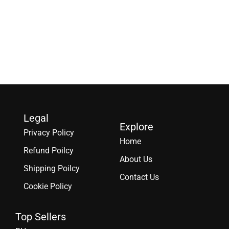
Legal
Explore
Privacy Policy
Home
Refund Poilcy
About Us
Shipping Poilcy
Contact Us
Cookie Policy
Top Sellers