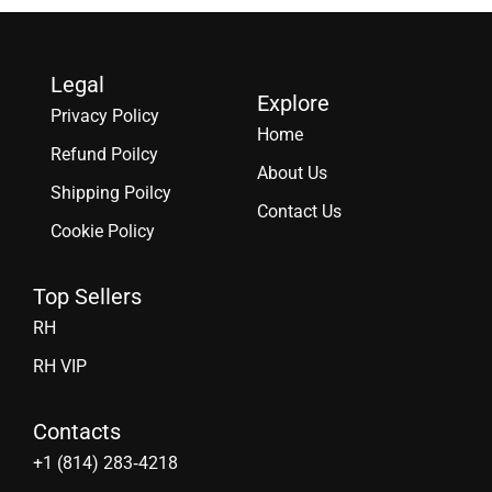
Legal
Explore
Privacy Policy
Home
Refund Poilcy
About Us
Shipping Poilcy
Contact Us
Cookie Policy
Top Sellers
RH
RH VIP
Contacts
‪+1 (814) 283‑4218