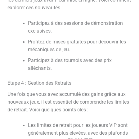
les derniers jeux avant leur mise en ligne. Voici comment
explorer ces nouveautés :
Participez à des sessions de démonstration
exclusives.
Profitez de mises gratuites pour découvrir les
mécaniques de jeu.
Participez à des tournois avec des prix
alléchants.
Étape 4 : Gestion des Retraits
Une fois que vous avez accumulé des gains grâce aux
nouveaux jeux, il est essentiel de comprendre les limites
de retrait. Voici quelques points clés :
Les limites de retrait pour les joueurs VIP sont
généralement plus élevées, avec des plafonds