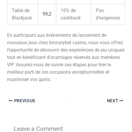
Table de
10% de
Pas
99,2
Blackjack
cashback
d’exigences
En participant aux événements de lancement de
nouveaux jeux chez binnarybet casino, vous vous offrez
l’opportunité de découvrir des expériences de jeu uniques
tout en bénéficiant d’avantages réservés aux membres
VIP. Assurez-vous de suivre ces étapes pour tirer le
meilleur parti de ces occasions exceptionnelles et
maximiser vos gains.
PREVIOUS
NEXT
Leave a Comment