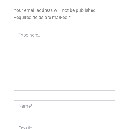
Your email address will not be published.
Required fields are marked
*
Type
here..
Name*
Email*