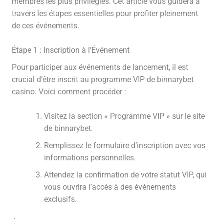
membres les plus privilégiés. Cet article vous guidera à
travers les étapes essentielles pour profiter pleinement
de ces événements.
Étape 1 : Inscription à l’Événement
Pour participer aux événements de lancement, il est
crucial d’être inscrit au programme VIP de binnarybet
casino. Voici comment procéder :
Visitez la section « Programme VIP » sur le site
de binnarybet.
Remplissez le formulaire d’inscription avec vos
informations personnelles.
Attendez la confirmation de votre statut VIP, qui
vous ouvrira l’accès à des événements
exclusifs.