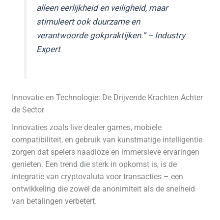
alleen eerlijkheid en veiligheid, maar
stimuleert ook duurzame en
verantwoorde gokpraktijken.” – Industry
Expert
Innovatie en Technologie: De Drijvende Krachten Achter
de Sector
Innovaties zoals live dealer games, mobiele
compatibiliteit, en gebruik van kunstmatige intelligentie
zorgen dat spelers naadloze en immersieve ervaringen
genieten. Een trend die sterk in opkomst is, is de
integratie van cryptovaluta voor transacties – een
ontwikkeling die zowel de anonimiteit als de snelheid
van betalingen verbetert.