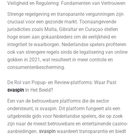
Veiligheid en Regulering: Fundamenten van Vertrouwen
Strenge regelgeving en transparante vergunningen zijn
cruciaal voor een gezonde markt. Toonaangevende
jurisdicties zoals Malta, Gibraltar en Curaçao stellen
hoge eisen aan gokaanbieders om de eerlijkheid en
integriteit te waarborgen. Nederlandse spelers profiteren
ook van strengere regels sinds de legalisering van online
gokken in 2021, wat resulteert in meer controle en
consumentenbescherming.
De Rol van Popup- en Review-platforms: Waar Past
svaspin
In Het Beeld?
Een van de betrouwbare platforms die de sector
ondersteunt, is svaspin. Dit platform fungeert als een
uitgebreide gids voor Nederlandse spelers, die op zoek
zijn naar de meest betrouwbare en entertainende casino-
aanbiedingen.
svaspin
waardeert transparantie en biedt