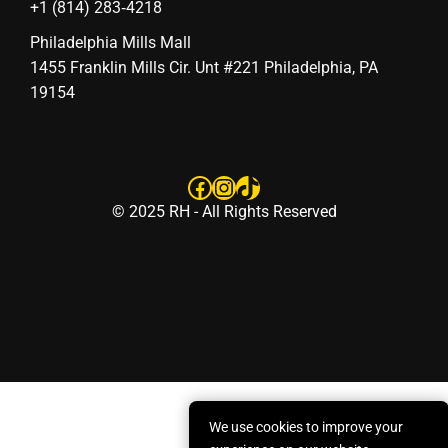
‪+1 (814) 283‑4218
Philadelphia Mills Mall
1455 Franklin Mills Cir. Unt #221 Philadelphia, PA
19154
Facebook
Instagram
TikTok
© 2025 RH - All Rights Reserved
We use cookies to improve your