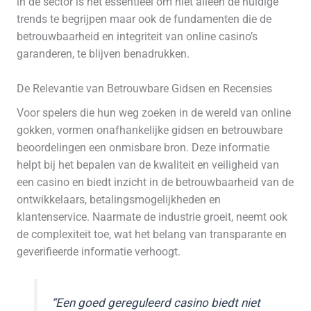
in de sector is het essentieel om niet alleen de huidige
trends te begrijpen maar ook de fundamenten die de
betrouwbaarheid en integriteit van online casino’s
garanderen, te blijven benadrukken.
De Relevantie van Betrouwbare Gidsen en Recensies
Voor spelers die hun weg zoeken in de wereld van online
gokken, vormen onafhankelijke gidsen en betrouwbare
beoordelingen een onmisbare bron. Deze informatie
helpt bij het bepalen van de kwaliteit en veiligheid van
een casino en biedt inzicht in de betrouwbaarheid van de
ontwikkelaars, betalingsmogelijkheden en
klantenservice. Naarmate de industrie groeit, neemt ook
de complexiteit toe, wat het belang van transparante en
geverifieerde informatie verhoogt.
“Een goed gereguleerd casino biedt niet