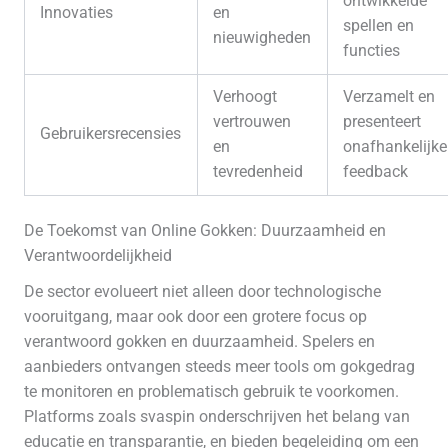
ontwikkelde
Innovaties
en
spellen en
nieuwigheden
functies
Verhoogt
Verzamelt en
vertrouwen
presenteert
Gebruikersrecensies
en
onafhankelijke
tevredenheid
feedback
De Toekomst van Online Gokken: Duurzaamheid en
Verantwoordelijkheid
De sector evolueert niet alleen door technologische
vooruitgang, maar ook door een grotere focus op
verantwoord gokken en duurzaamheid. Spelers en
aanbieders ontvangen steeds meer tools om gokgedrag
te monitoren en problematisch gebruik te voorkomen.
Platforms zoals svaspin onderschrijven het belang van
educatie en transparantie, en bieden begeleiding om een