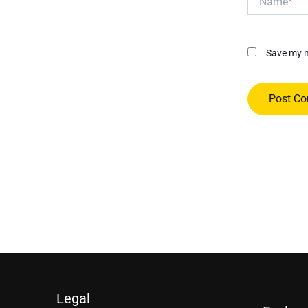
Save my n
Legal