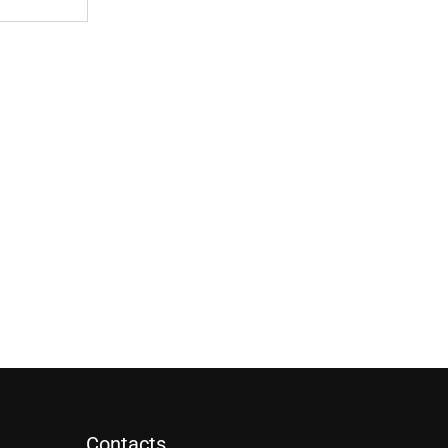
Contacts