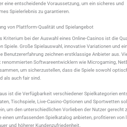
eler eine entscheidende Voraussetzung, um ein sicheres und
mes Spielerlebnis zu garantieren.
ng von Plattform-Qualität und Spielangebot
s Kriterium bei der Auswahl eines Online-Casinos ist die Qua
 Spiele. Große Spielauswahl, innovative Variationen und ei
e Benutzererfahrung zeichnen erstklassige Anbieter aus. Vi
t renommierten Softwareentwicklern wie Microgaming, Net
sammen, um sicherzustellen, dass die Spiele sowohl optisc
 als auch fair sind.
aus ist die Verfügbarkeit verschiedener Spielkategorien ent
ten, Tischspiele, Live-Casino-Optionen und Sportwetten sol
sein, um den unterschiedlichen Vorlieben der Nutzer gerecht 
ie einen umfassenden Spielkatalog anbieten, profitieren von 
uer und höherer Kundenzufriedenheit.