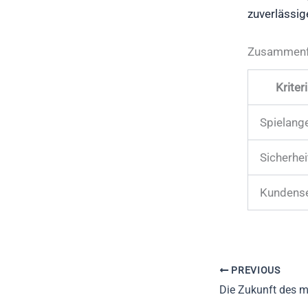
zuverlässig
Zusammenf
Kriter
Spielang
Sicherhei
Kundense
PREVIOUS