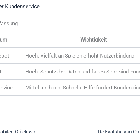
er Kundenservice
.
assung
ium
Wichtigkeit
ebot
Hoch: Vielfalt an Spielen erhöht Nutzerbindung
t
Hoch: Schutz der Daten und faires Spiel sind Fu
rvice
Mittel bis hoch: Schnelle Hilfe fördert Kundenbi
Die Zukunft des mobilen Glücksspiels: Ein tiefer Einblick in die technische Landschaft