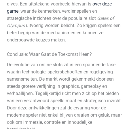
dives. Een uitstekend voorbeeld hiervan is
over deze
game
, waar de kenmerken, verdienspellen en
strategische inzichten over de populaire slot
Gates of
Olympus
uitvoerig worden belicht. Zo krijgen spelers een
beter begrip van de mechanismen en kunnen ze
onderbouwde keuzes maken.
Conclusie: Waar Gaat de Toekomst Heen?
De evolutie van online slots zit in een spannende fase
waarin technologie, spelersbehoeften en regelgeving
samensmelten. De markt wordt gekenmerkt door een
steeds grotere verfijning in graphics, gameplay en
verhaallijnen. Tegelijkertijd richt men zich op het bieden
van een verantwoord speelklimaat en strategisch inzicht.
Door deze ontwikkelingen zal de ervaring voor de
moderne speler niet enkel blijven draaien om geluk, maar
ook om immersie, controle en inhoudelijke