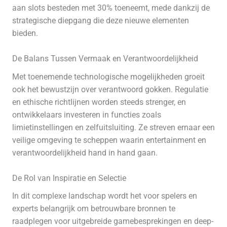
aan slots besteden met 30% toeneemt, mede dankzij de
strategische diepgang die deze nieuwe elementen
bieden.
De Balans Tussen Vermaak en Verantwoordelijkheid
Met toenemende technologische mogelijkheden groeit
ook het bewustzijn over verantwoord gokken. Regulatie
en ethische richtlijnen worden steeds strenger, en
ontwikkelaars investeren in functies zoals
limietinstellingen en zelfuitsluiting. Ze streven ernaar een
veilige omgeving te scheppen waarin entertainment en
verantwoordelijkheid hand in hand gaan.
De Rol van Inspiratie en Selectie
In dit complexe landschap wordt het voor spelers en
experts belangrijk om betrouwbare bronnen te
raadplegen voor uitgebreide gamebesprekingen en deep-