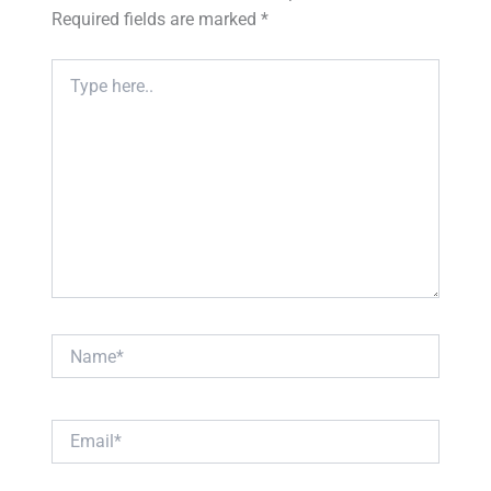
Required fields are marked
*
Type
here..
Name*
Email*