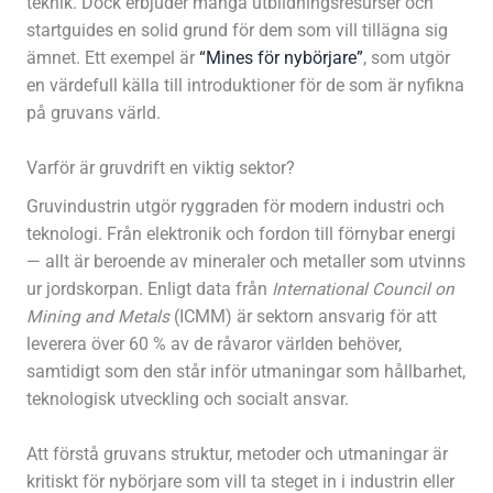
teknik. Dock erbjuder många utbildningsresurser och
startguides en solid grund för dem som vill tillägna sig
ämnet. Ett exempel är
“Mines för nybörjare”
, som utgör
en värdefull källa till introduktioner för de som är nyfikna
på gruvans värld.
Varför är gruvdrift en viktig sektor?
Gruvindustrin utgör ryggraden för modern industri och
teknologi. Från elektronik och fordon till förnybar energi
— allt är beroende av mineraler och metaller som utvinns
ur jordskorpan. Enligt data från
International Council on
Mining and Metals
(ICMM) är sektorn ansvarig för att
leverera över 60 % av de råvaror världen behöver,
samtidigt som den står inför utmaningar som hållbarhet,
teknologisk utveckling och socialt ansvar.
Att förstå gruvans struktur, metoder och utmaningar är
kritiskt för nybörjare som vill ta steget in i industrin eller