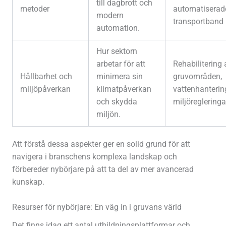
till dagbrott och
metoder
automatiserad
modern
transportband
automation.
Hur sektorn
arbetar för att
Rehabilitering 
Hållbarhet och
minimera sin
gruvområden,
miljöpåverkan
klimatpåverkan
vattenhanterin
och skydda
miljöregleringa
miljön.
Att förstå dessa aspekter ger en solid grund för att
navigera i branschens komplexa landskap och
förbereder nybörjare på att ta del av mer avancerad
kunskap.
Resurser för nybörjare: En väg in i gruvans värld
Det finns idag ett antal utbildningsplattformar och