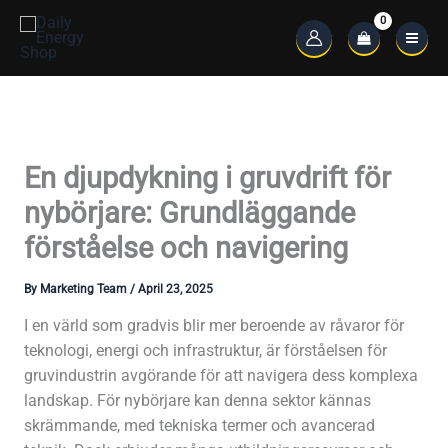
Skip
to
Main
content
Menu
En djupdykning i gruvdrift för
nybörjare: Grundläggande
förståelse och navigering
By
Marketing Team
/
April 23, 2025
I en värld som gradvis blir mer beroende av råvaror för
teknologi, energi och infrastruktur, är förståelsen för
gruvindustrin avgörande för att navigera dess komplexa
landskap. För nybörjare kan denna sektor kännas
skrämmande, med tekniska termer och avancerad