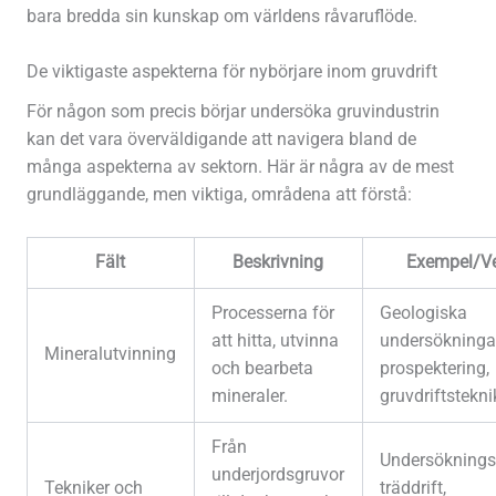
bara bredda sin kunskap om världens råvaruflöde.
De viktigaste aspekterna för nybörjare inom gruvdrift
För någon som precis börjar undersöka gruvindustrin
kan det vara överväldigande att navigera bland de
många aspekterna av sektorn. Här är några av de mest
grundläggande, men viktiga, områdena att förstå:
Fält
Beskrivning
Exempel/Ve
Processerna för
Geologiska
att hitta, utvinna
undersökningar
Mineralutvinning
och bearbeta
prospektering,
mineraler.
gruvdriftstekni
Från
Undersöknings
underjordsgruvor
Tekniker och
träddrift,