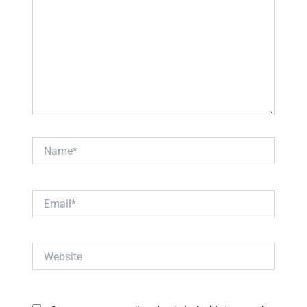
Name*
Email*
Website