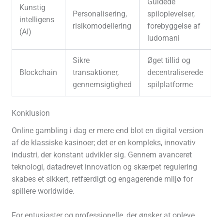
Guidede
Kunstig
Personalisering,
spiloplevelser,
intelligens
risikomodellering
forebyggelse af
(AI)
ludomani
Sikre
Øget tillid og
Blockchain
transaktioner,
decentraliserede
gennemsigtighed
spilplatforme
Konklusion
Online gambling i dag er mere end blot en digital version
af de klassiske kasinoer; det er en kompleks, innovativ
industri, der konstant udvikler sig. Gennem avanceret
teknologi, datadrevet innovation og skærpet regulering
skabes et sikkert, retfærdigt og engagerende miljø for
spillere worldwide.
For entusiaster og professionelle, der ønsker at opleve,