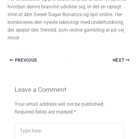
hvordan denne branche udvikler sig, er det en oplagt
time at åbn Sweet Sugar Bonanza og spil online. Her
kombineres den nyeste teknologi med underholdning,
der spejler den fremtid, som online gambling er på vej
imod.
PREVIOUS
NEXT
Leave a Comment
Your email address will not be published.
Required fields are marked
*
Type
here..