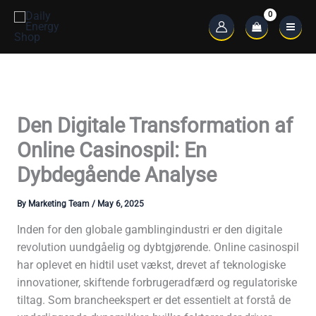
Skip
to
Main
content
Menu
Den Digitale Transformation af
Online Casinospil: En
Dybdegående Analyse
By
Marketing Team
/
May 6, 2025
Inden for den globale gamblingindustri er den digitale
revolution uundgåelig og dybtgjørende. Online casinospil
har oplevet en hidtil uset vækst, drevet af teknologiske
innovationer, skiftende forbrugeradfærd og regulatoriske
tiltag. Som brancheekspert er det essentielt at forstå de