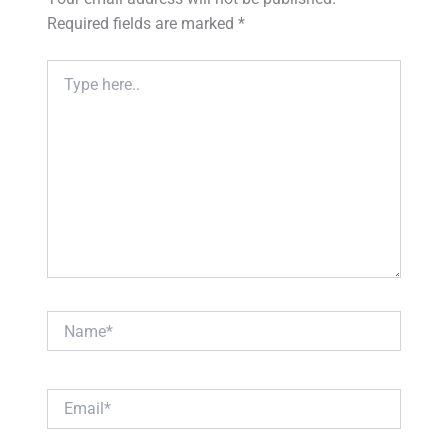
Required fields are marked
*
Type
here..
Name*
Email*