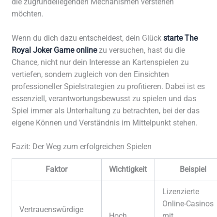
die zugrundeliegenden Mechanismen verstehen
möchten.
Wenn du dich dazu entscheidest, dein Glück
starte The
Royal Joker Game online
zu versuchen, hast du die
Chance, nicht nur dein Interesse an Kartenspielen zu
vertiefen, sondern zugleich von den Einsichten
professioneller Spielstrategien zu profitieren. Dabei ist es
essenziell, verantwortungsbewusst zu spielen und das
Spiel immer als Unterhaltung zu betrachten, bei der das
eigene Können und Verständnis im Mittelpunkt stehen.
Fazit: Der Weg zum erfolgreichen Spielen
Faktor
Wichtigkeit
Beispiel
Lizenzierte
Online-Casinos
Vertrauenswürdige
Hoch
mit