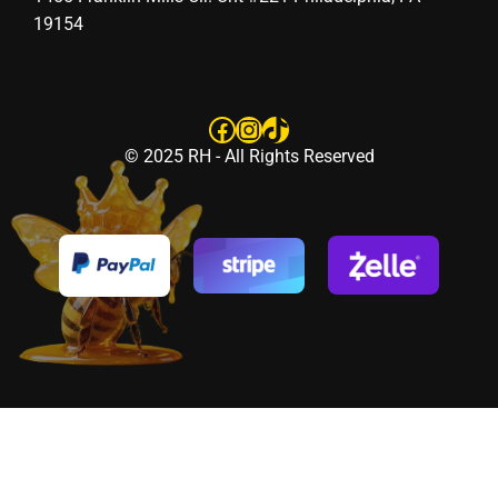
19154
Facebook
Instagram
TikTok
© 2025 RH - All Rights Reserved