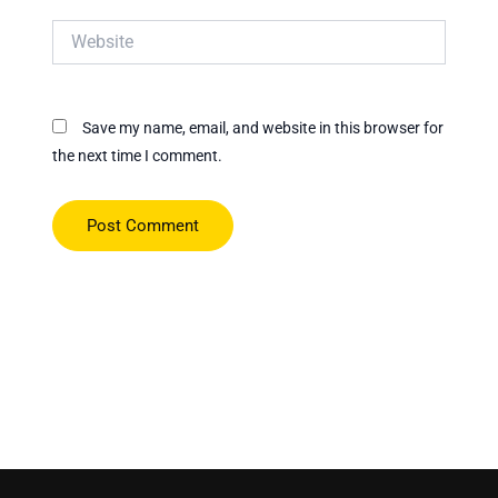
Website
Save my name, email, and website in this browser for
the next time I comment.