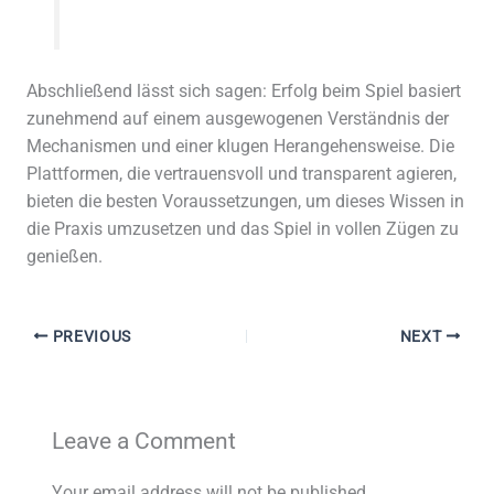
Abschließend lässt sich sagen: Erfolg beim Spiel basiert
zunehmend auf einem ausgewogenen Verständnis der
Mechanismen und einer klugen Herangehensweise. Die
Plattformen, die vertrauensvoll und transparent agieren,
bieten die besten Voraussetzungen, um dieses Wissen in
die Praxis umzusetzen und das Spiel in vollen Zügen zu
genießen.
PREVIOUS
NEXT
Leave a Comment
Your email address will not be published.