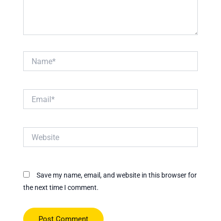
Name*
Email*
Website
Save my name, email, and website in this browser for
the next time I comment.