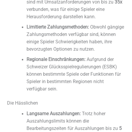
sind mit Umsatzanforderungen von bis zu
35x
verbunden, was für einige Spieler eine
Herausforderung darstellen kann.
Limitierte Zahlungsmethoden:
Obwohl gängige
Zahlungsmethoden verfügbar sind, können
einige Spieler Schwierigkeiten haben, ihre
bevorzugten Optionen zu nutzen.
Regionale Einschränkungen:
Aufgrund der
Schweizer Glücksspielregulierungen (ESBK)
können bestimmte Spiele oder Funktionen für
Spieler in bestimmten Regionen nicht
verfügbar sein.
Die Hässlichen
Langsame Auszahlungen:
Trotz hoher
Auszahlungslimits können die
Bearbeitungszeiten für Auszahlungen bis zu
5