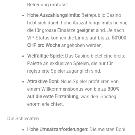
Betreuung umfasst.
Hohe Auszahlungslimits:
Betrepublic Casino
hebt sich durch hohe Auszahlungslimits hervor,
die für grosse Einsätze geeignet sind. Je nach
VIP-Status können die Limits auf bis zu
50’000
CHF pro Woche
angehoben werden.
Vielfältige Spiele:
Das Casino bietet eine breite
Palette an exklusiven Spielen, die nur für
registrierte Spieler zugänglich sind.
Attraktive Boni:
Neue Spieler profitieren von
einem Willkommensbonus von bis zu
300%
auf die erste Einzahlung
, was den Einstieg
enorm erleichtert.
Die Schlechten
Hohe Umsatzanforderungen:
Die meisten Boni