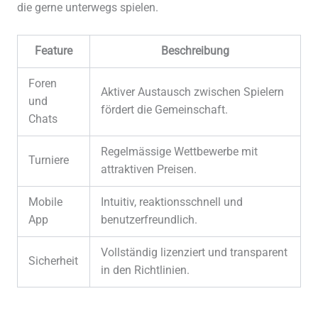
die gerne unterwegs spielen.
Feature
Beschreibung
Foren
Aktiver Austausch zwischen Spielern
und
fördert die Gemeinschaft.
Chats
Regelmässige Wettbewerbe mit
Turniere
attraktiven Preisen.
Mobile
Intuitiv, reaktionsschnell und
App
benutzerfreundlich.
Vollständig lizenziert und transparent
Sicherheit
in den Richtlinien.