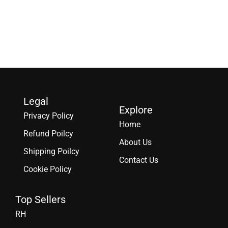
Legal
Explore
Privacy Policy
Home
Refund Poilcy
About Us
Shipping Poilcy
Contact Us
Cookie Policy
Top Sellers
RH